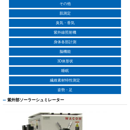
その他
肌測定
臭気・香気
紫外線照射機
身体各部計測
脳機能
3D体形状
睡眠
繊維素材特性測定
姿勢・足
紫外部ソーラーシュミレーター