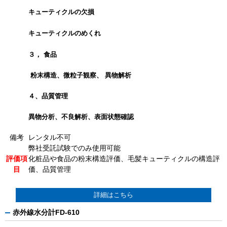
キューティクルの欠損
キューティクルのめくれ
３， 食品
粉末構造、微粒子観察、 異物解析
４、品質管理
異物分析、不良解析、表面状態確認
備考
レンタル不可
弊社受託試験でのみ使用可能
評価項
化粧品や食品の粉末構造評価、毛髪キューティクルの構造評
目
価、品質管理
詳細はこちら
赤外線水分計FD-610