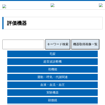
評価機器
毛髪
超音波診断機
視機能
運動・呼気・代謝関連
血液・血流・血圧
実験機器
顕微鏡