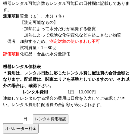
機器レンタル可能台数もレンタル可能日の日付欄に記載してありま
す。
測定項目
質量（ｇ）、水分（％）
【測定可能なもの】
・加熱によって水分だけが蒸発する物質
・加熱によって危険な化学変化などを起こさない物質
備考
加熱するため、
測定対象の使いまわし不可
試料質量：1～80ｇ
評価項目
化粧品・食品の水分量評価
機器レンタル価格表
＊費用は、レンタル日数に応じたレンタル費に配送費の合計金額と
なります。配送費は、関東エリアを基準としていますので、それ以
外の場合は、確認下さい。
レンタル費用
1日 10,000円
連続してレンタルする場合の費用は日数を入力してご確認くださ
い。レンタル費用に配送費の合計額が表示されます。
日