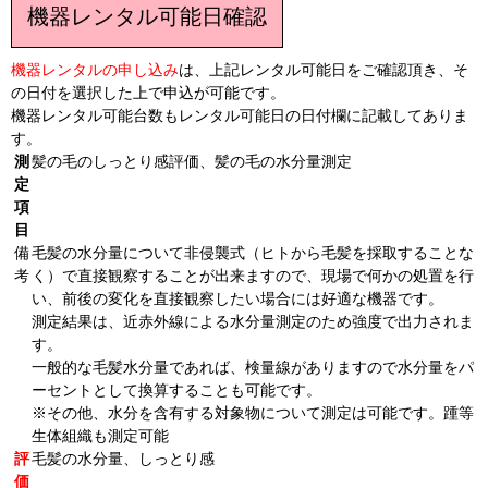
機器レンタル可能日確認
機器レンタルの申し込み
は、上記レンタル可能日をご確認頂き、そ
の日付を選択した上で申込が可能です。
機器レンタル可能台数もレンタル可能日の日付欄に記載してありま
す。
測
髪の毛のしっとり感評価、髪の毛の水分量測定
定
項
目
備
毛髪の水分量について非侵襲式（ヒトから毛髪を採取することな
考
く）で直接観察することが出来ますので、現場で何かの処置を行
い、前後の変化を直接観察したい場合には好適な機器です。
測定結果は、近赤外線による水分量測定のため強度で出力されま
す。
一般的な毛髪水分量であれば、検量線がありますので水分量をパ
ーセントとして換算することも可能です。
※その他、水分を含有する対象物について測定は可能です。踵等
生体組織も測定可能
評
毛髪の水分量、しっとり感
価