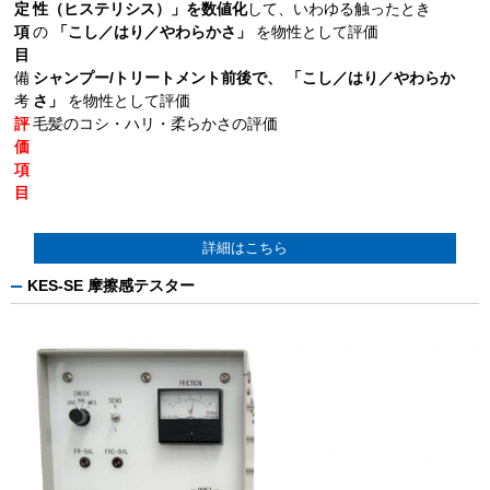
定
性（ヒステリシス）」を数値化
して、いわゆる触ったとき
項
の
「こし／はり／やわらかさ」
を物性として評価
目
備
シャンプー/トリートメント前後で、
「こし／はり／やわらか
考
さ」
を物性として評価
評
毛髪のコシ・ハリ・柔らかさの評価
価
項
目
詳細はこちら
KES-SE 摩擦感テスター