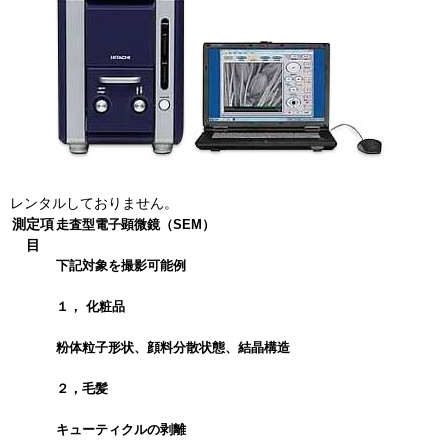
レンタルしておりません。
測定項
走査型電子顕微鏡（SEM）
目
下記対象を撮影可能例
１， 化粧品
粉体粒子形状、顔料分散状態、結晶構造
２，毛髪
キューティクルの剥離