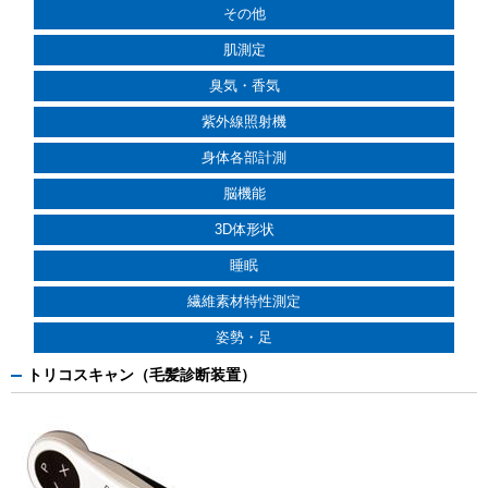
その他
肌測定
臭気・香気
紫外線照射機
身体各部計測
脳機能
3D体形状
睡眠
繊維素材特性測定
姿勢・足
トリコスキャン（毛髪診断装置）