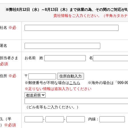
※弊社8月12日（水）～8月13日（木）まで休業の為、その間のご対応が
貴社情報をご入力ください。（半角カタカナ
※必
社名
署名
担当者さま
お名前 姓
名
必須
※必
住所
〒
※郵便番号が不明な場合は
こちら
※海外の場合は「999-9
※足りない情報は追加入力してください
（ビル名等もご入力ください。）
EL（半
-
-
内線：
）
※必須