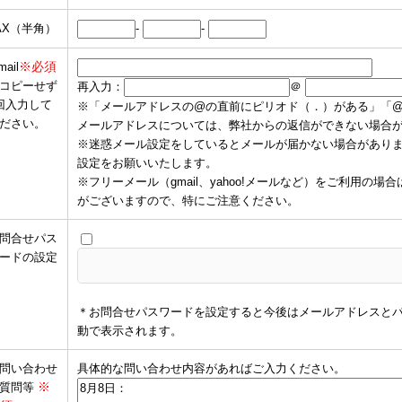
AX（半角）
-
-
※必須
mail
コピーせず
再入力：
＠
回入力して
※「メールアドレスの@の直前にピリオド（．）がある」「
ださい。
メールアドレスについては、弊社からの返信ができない場合
※迷惑メール設定をしているとメールが届かない場合がありますので、
設定をお願いいたします。
※フリーメール（gmail、yahoo!メールなど）をご利用
がございますので、特にご注意ください。
問合せパス
ードの設定
＊お問合せパスワードを設定すると今後はメールアドレスと
動で表示されます。
問い合わせ
具体的な問い合わせ内容があればご入力ください。
※
質問等