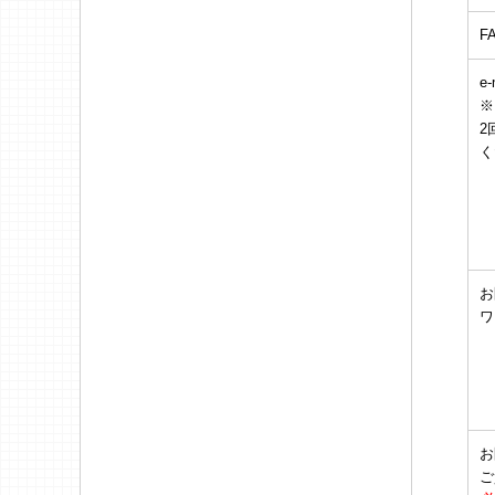
F
e-
※
2
く
お
ワ
お
ご