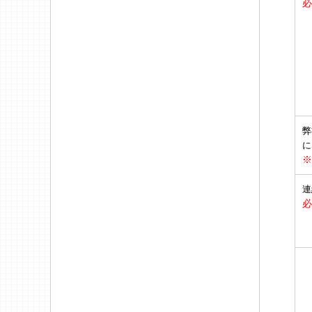
必
弊
に
※
連
必