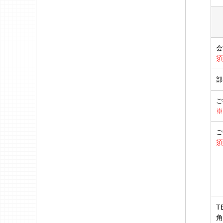
会
須
部
ご
※
ご
須
T
角