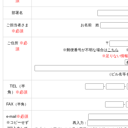
須
部署名
ご担当者さま
お名前 姓
※必須
※必
ご住所
〒
須
※郵便番号が不明な場合は
こちら
※海
※足りない情報
（ビル名等
TEL（半
-
-
角）
※必須
FAX（半角）
-
※必須
e-mail
※コピーせず
再入力：