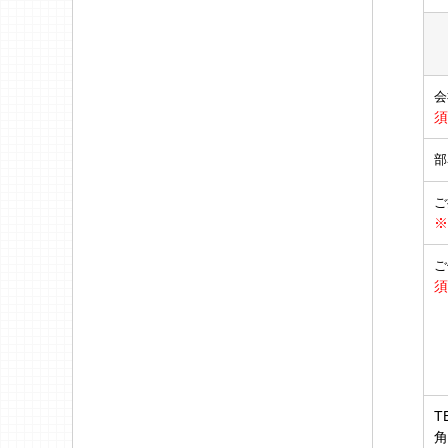
会
須
部
ご
※
ご
須
T
角