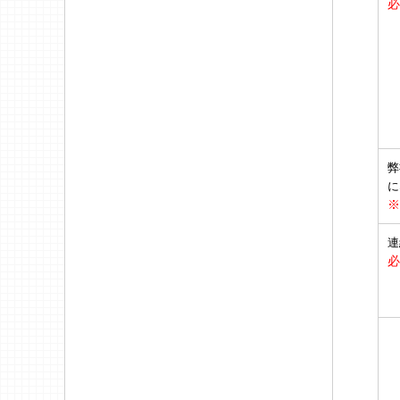
必
弊
に
※
連
必