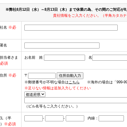
※弊社8月12日（水）～8月13日（木）まで休業の為、その間のご対応が
貴社情報をご入力ください。（半角カタカナ
※必
社名
署名
担当者さま
お名前 姓
名
必須
※必
住所
〒
※郵便番号が不明な場合は
こちら
※海外の場合は「999-9
※足りない情報は追加入力してください
（ビル名等もご入力ください。）
EL（半
-
-
内線：
）
※必須