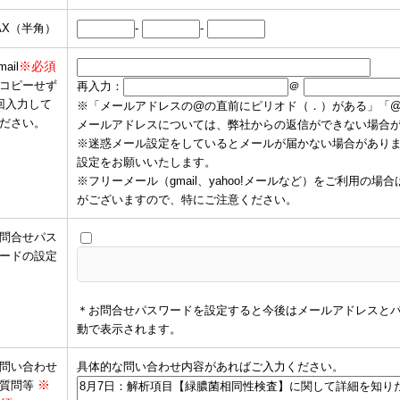
AX（半角）
-
-
※必須
mail
コピーせず
再入力：
＠
回入力して
※「メールアドレスの@の直前にピリオド（．）がある」「
ださい。
メールアドレスについては、弊社からの返信ができない場合
※迷惑メール設定をしているとメールが届かない場合がありますので、
設定をお願いいたします。
※フリーメール（gmail、yahoo!メールなど）をご利用
がございますので、特にご注意ください。
問合せパス
ードの設定
＊お問合せパスワードを設定すると今後はメールアドレスと
動で表示されます。
問い合わせ
具体的な問い合わせ内容があればご入力ください。
※
質問等