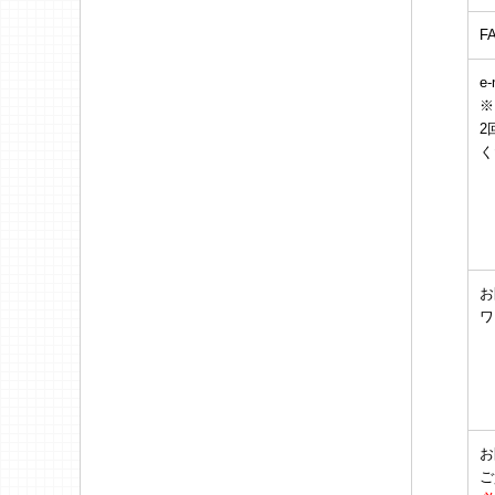
F
e-
※
2
く
お
ワ
お
ご