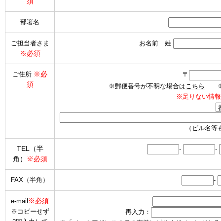
須
部署名
ご担当者さま
お名前 姓
※必須
※必
ご住所
〒
須
※郵便番号が不明な場合は
こちら
※海
※足りない情報
（ビル名等
TEL（半
-
-
角）
※必須
FAX（半角）
-
※必須
e-mail
※コピーせず
再入力：