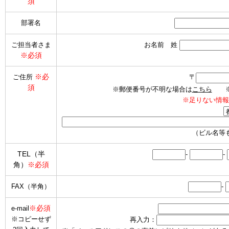
須
部署名
ご担当者さま
お名前 姓
※必須
※必
ご住所
〒
須
※郵便番号が不明な場合は
こちら
※海
※足りない情報
（ビル名等
TEL（半
-
-
角）
※必須
FAX（半角）
-
※必須
e-mail
※コピーせず
再入力：