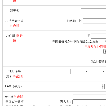
須
部署名
ご担当者さま
お名前 姓
※必須
※必
ご住所
〒
須
※郵便番号が不明な場合は
こちら
※海
※足りない情報
（ビル名等
TEL（半
-
-
角）
※必須
FAX（半角）
-
※必須
e-mail
※コピーせず
再入力：