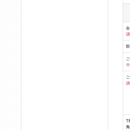
会
須
部
ご
※
ご
須
T
角