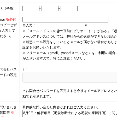
AX（半角）
-
-
※必須
mail
コピーせず
再入力：
＠
回入力して
※「メールアドレスの@の直前にピリオド（．）がある」「
ださい。
メールアドレスについては、弊社からの返信ができない場合
※迷惑メール設定をしているとメールが届かない場合がありますので、
設定をお願いいたします。
※フリーメール（gmail、yahoo!メールなど）をご利用
がございますので、特にご注意ください。
問合せパス
ードの設定
＊お問合せパスワードを設定すると今後はメールアドレスと
動で表示されます。
問い合わせ
具体的な問い合わせ内容があればご入力ください。
※
質問等