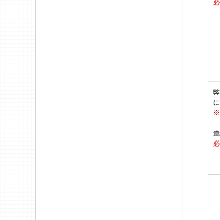
必
弊
に
※
連
必