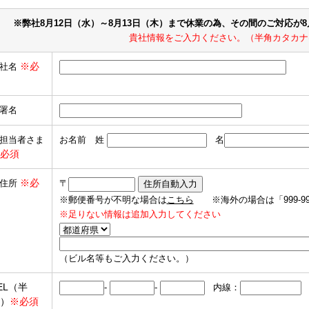
※弊社8月12日（水）～8月13日（木）まで休業の為、その間のご対応が
貴社情報をご入力ください。（半角カタカナ
※必
社名
署名
担当者さま
お名前 姓
名
必須
※必
住所
〒
※郵便番号が不明な場合は
こちら
※海外の場合は「999-9
※足りない情報は追加入力してください
（ビル名等もご入力ください。）
EL（半
-
-
内線：
）
※必須