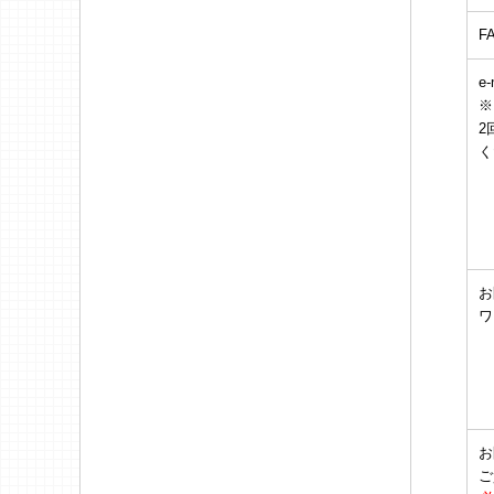
F
e-
※
2
く
お
ワ
お
ご