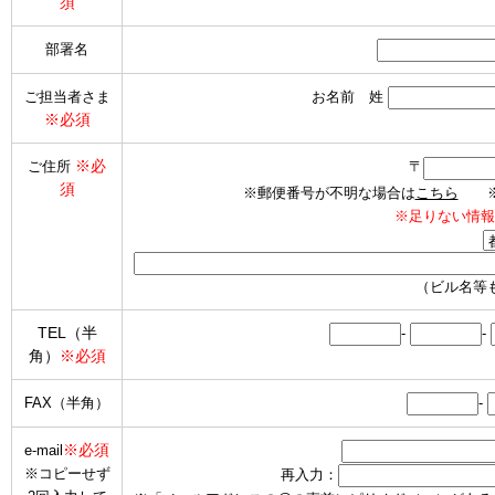
須
部署名
ご担当者さま
お名前 姓
※必須
※必
ご住所
〒
須
※郵便番号が不明な場合は
こちら
※海
※足りない情報
（ビル名等
TEL（半
-
-
角）
※必須
FAX（半角）
-
※必須
e-mail
※コピーせず
再入力：