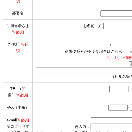
須
部署名
ご担当者さま
お名前 姓
※必須
※必
ご住所
〒
須
※郵便番号が不明な場合は
こちら
※海
※足りない情報
（ビル名等
TEL（半
-
-
角）
※必須
FAX（半角）
-
※必須
e-mail
※コピーせず
再入力：