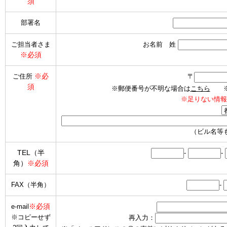
須
部署名
ご担当者さま
お名前 姓
※必須
※必
ご住所
〒
須
※郵便番号が不明な場合は
こちら
※海
※足りない情報
（ビル名等
TEL（半
-
-
角）
※必須
FAX（半角）
-
※必須
e-mail
※コピーせず
再入力：