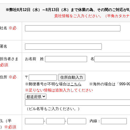
※弊社8月12日（水）～8月13日（木）まで休業の為、その間のご対応が
貴社情報をご入力ください。（半角カタカナ
※必
社名
署名
担当者さま
お名前 姓
名
必須
※必
住所
〒
※郵便番号が不明な場合は
こちら
※海外の場合は「999-9
※足りない情報は追加入力してください
（ビル名等もご入力ください。）
EL（半
-
-
内線：
）
※必須