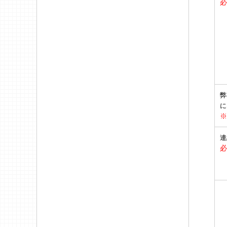
必
弊
に
※
連
必