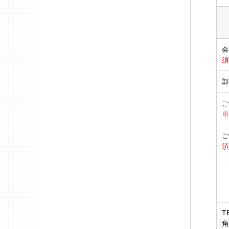
会
須
部
ご
※
ご
須
T
角