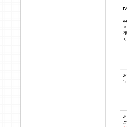
F
e-
※
2
く
お
ワ
お
ご