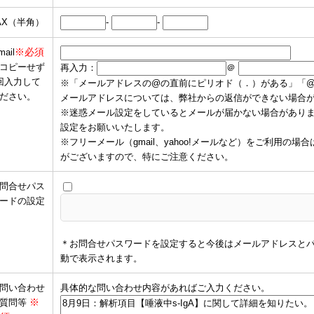
AX（半角）
-
-
※必須
mail
コピーせず
再入力：
＠
回入力して
※「メールアドレスの@の直前にピリオド（．）がある」「
ださい。
メールアドレスについては、弊社からの返信ができない場合
※迷惑メール設定をしているとメールが届かない場合がありますので、
設定をお願いいたします。
※フリーメール（gmail、yahoo!メールなど）をご利用
がございますので、特にご注意ください。
問合せパス
ードの設定
＊お問合せパスワードを設定すると今後はメールアドレスと
動で表示されます。
問い合わせ
具体的な問い合わせ内容があればご入力ください。
※
質問等