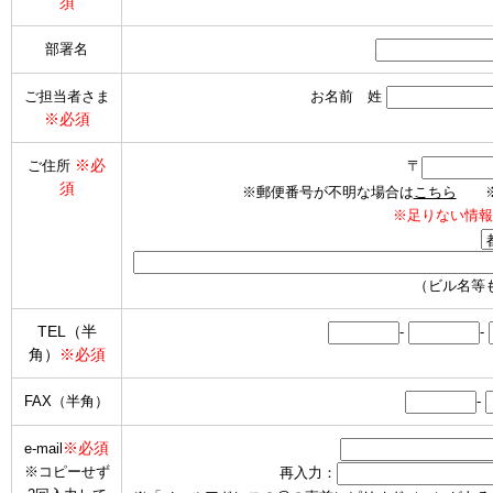
須
部署名
ご担当者さま
お名前 姓
※必須
※必
ご住所
〒
須
※郵便番号が不明な場合は
こちら
※海
※足りない情報
（ビル名等
TEL（半
-
-
角）
※必須
FAX（半角）
-
※必須
e-mail
※コピーせず
再入力：