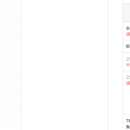
会
須
部
ご
※
ご
須
T
角