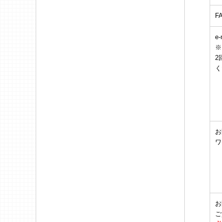
F
e-
※
2
く
お
ワ
お
ご