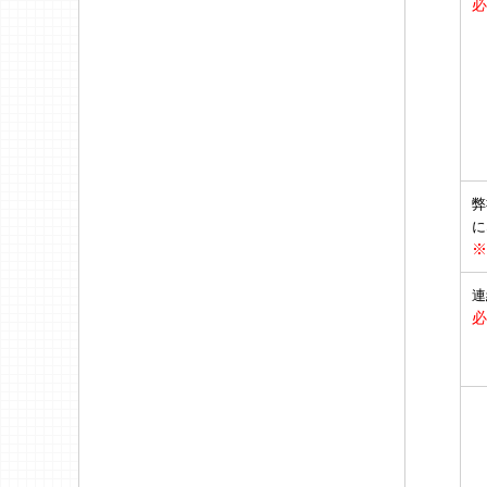
必
弊
に
※
連
必