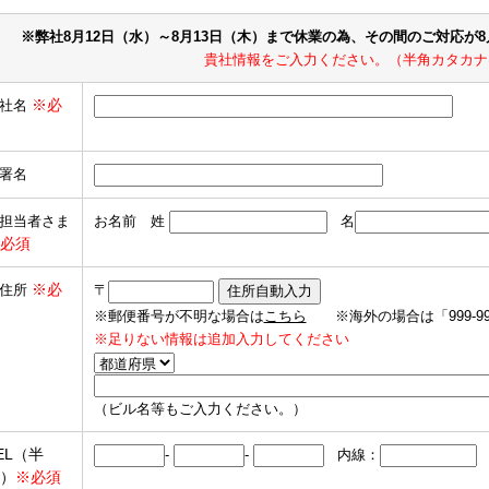
※弊社8月12日（水）～8月13日（木）まで休業の為、その間のご対応が
貴社情報をご入力ください。（半角カタカナ
※必
社名
署名
担当者さま
お名前 姓
名
必須
※必
住所
〒
※郵便番号が不明な場合は
こちら
※海外の場合は「999-9
※足りない情報は追加入力してください
（ビル名等もご入力ください。）
EL（半
-
-
内線：
）
※必須