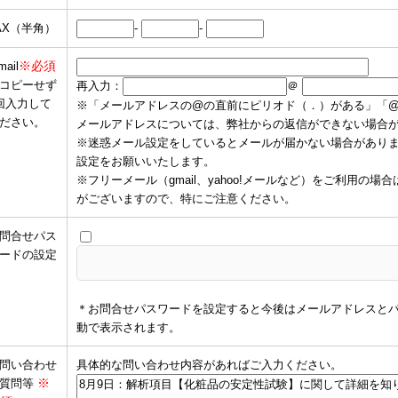
AX（半角）
-
-
※必須
mail
コピーせず
再入力：
＠
回入力して
※「メールアドレスの@の直前にピリオド（．）がある」「
ださい。
メールアドレスについては、弊社からの返信ができない場合
※迷惑メール設定をしているとメールが届かない場合がありますので、
設定をお願いいたします。
※フリーメール（gmail、yahoo!メールなど）をご利用
がございますので、特にご注意ください。
問合せパス
ードの設定
＊お問合せパスワードを設定すると今後はメールアドレスと
動で表示されます。
問い合わせ
具体的な問い合わせ内容があればご入力ください。
※
質問等