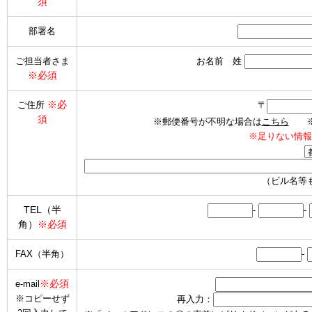
須
部署名
ご担当者さま
お名前 姓
※必須
※必
ご住所
〒
須
※郵便番号が不明な場合は
こちら
※海
※足りない情報
（ビル名等
TEL（半
-
-
角）
※必須
FAX（半角）
-
※必須
e-mail
※コピーせず
再入力：