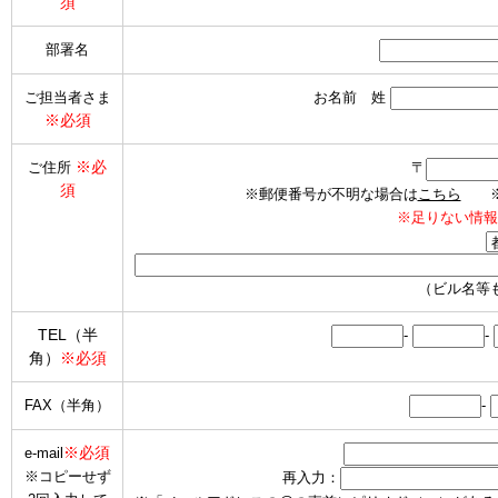
須
部署名
ご担当者さま
お名前 姓
※必須
※必
ご住所
〒
須
※郵便番号が不明な場合は
こちら
※海
※足りない情報
（ビル名等
TEL（半
-
-
角）
※必須
FAX（半角）
-
※必須
e-mail
※コピーせず
再入力：