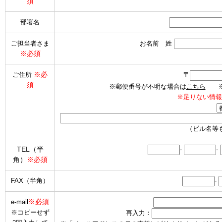
須
部署名
ご担当者さま
お名前 姓
※必須
※必
ご住所
〒
須
※郵便番号が不明な場合は
こちら
※海
※足りない情報
（ビル名等
TEL（半
-
-
角）
※必須
FAX（半角）
-
※必須
e-mail
※コピーせず
再入力：