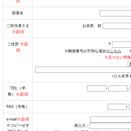
須
部署名
ご担当者さま
お名前 姓
※必須
※必
ご住所
〒
須
※郵便番号が不明な場合は
こちら
※海
※足りない情報
（ビル名等
TEL（半
-
-
角）
※必須
FAX（半角）
-
※必須
e-mail
※コピーせず
再入力：