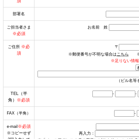
須
部署名
ご担当者さま
お名前 姓
※必須
※必
ご住所
〒
須
※郵便番号が不明な場合は
こちら
※海
※足りない情報
（ビル名等
TEL（半
-
-
角）
※必須
FAX（半角）
-
※必須
e-mail
※コピーせず
再入力：