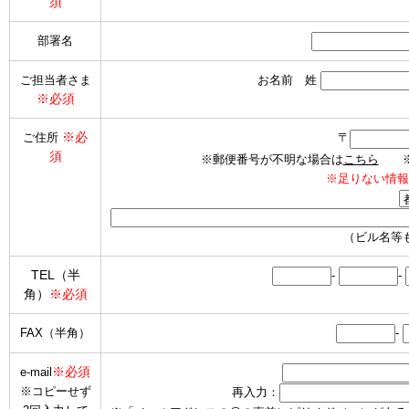
須
部署名
ご担当者さま
お名前 姓
※必須
※必
ご住所
〒
須
※郵便番号が不明な場合は
こちら
※海
※足りない情報
（ビル名等
TEL（半
-
-
角）
※必須
FAX（半角）
-
※必須
e-mail
※コピーせず
再入力：