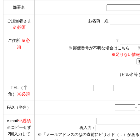
部署名
ご担当者さま
お名前 姓
※必須
※必
ご住所
〒
須
※郵便番号が不明な場合は
こちら
※海
※足りない情報
（ビル名等
TEL（半
-
-
角）
※必須
FAX（半角）
-
※必須
e-mail
※コピーせず
再入力：
2回入力して
※「メールアドレスの@の直前にピリオド（．）がある