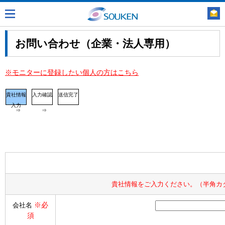
お問い合わせ（企業・法人専用）
※モニターに登録したい個人の方はこちら
貴社情報
入力確認
送信完了
入力
⇒
⇒
貴社情報をご入力ください。（半角カ
※必
会社名
須