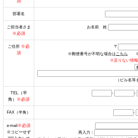
須
部署名
ご担当者さま
お名前 姓
※必須
※必
ご住所
〒
須
※郵便番号が不明な場合は
こちら
※海
※足りない情報
（ビル名等
TEL（半
-
-
角）
※必須
FAX（半角）
-
※必須
e-mail
※コピーせず
再入力：