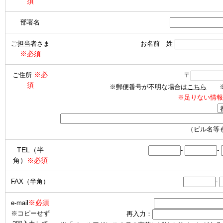
須
部署名
ご担当者さま
お名前 姓
※必須
※必
ご住所
〒
須
※郵便番号が不明な場合は
こちら
※海
※足りない情報
（ビル名等
TEL（半
-
-
角）
※必須
FAX（半角）
-
※必須
e-mail
※コピーせず
再入力：