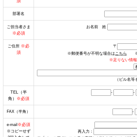
須
部署名
ご担当者さま
お名前 姓
※必須
※必
ご住所
〒
須
※郵便番号が不明な場合は
こちら
※海
※足りない情報
（ビル名等
TEL（半
-
-
角）
※必須
FAX（半角）
-
※必須
e-mail
※コピーせず
再入力：