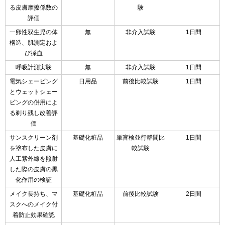
る皮膚摩擦係数の
験
評価
一卵性双生児の体
無
非介入試験
1日間
構造、肌測定およ
び採血
呼吸計測実験
無
非介入試験
1日間
電気シェービング
日用品
前後比較試験
1日間
とウェットシェー
ビングの併用によ
る剃り残し改善評
価
サンスクリーン剤
基礎化粧品
単盲検並行群間比
1日間
を塗布した皮膚に
較試験
人工紫外線を照射
した際の皮膚の黒
化作用の検証
メイク長持ち、マ
基礎化粧品
前後比較試験
2日間
スクへのメイク付
着防止効果確認