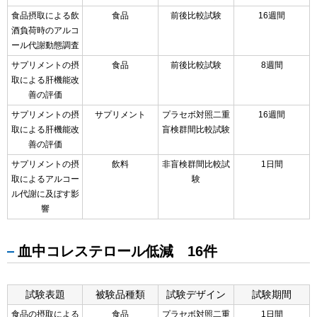
食品摂取による飲
食品
前後比較試験
16週間
酒負荷時のアルコ
ール代謝動態調査
サプリメントの摂
食品
前後比較試験
8週間
取による肝機能改
善の評価
サプリメントの摂
サプリメント
プラセボ対照二重
16週間
取による肝機能改
盲検群間比較試験
善の評価
サプリメントの摂
飲料
非盲検群間比較試
1日間
取によるアルコー
験
ル代謝に及ぼす影
響
血中コレステロール低減 16件
試験表題
被験品種類
試験デザイン
試験期間
食品の摂取による
食品
プラセボ対照二重
1日間