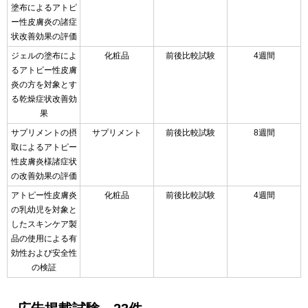
塗布によるアトピ
ー性皮膚炎の諸症
状改善効果の評価
ジェルの塗布によ
化粧品
前後比較試験
4週間
るアトピー性皮膚
炎の方を対象とす
る乾燥症状改善効
果
サプリメントの摂
サプリメント
前後比較試験
8週間
取によるアトピー
性皮膚炎様諸症状
の改善効果の評価
アトピー性皮膚炎
化粧品
前後比較試験
4週間
の乳幼児を対象と
したスキンケア製
品の使用による有
効性および安全性
の検証