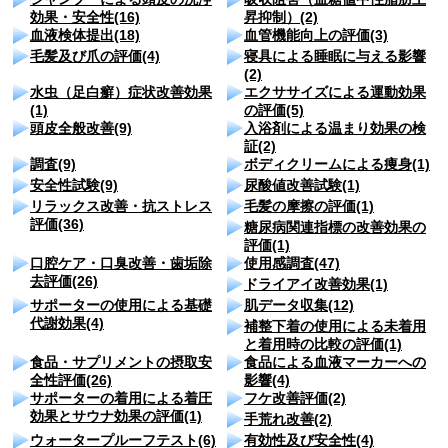
効果・安全性(16)
昇抑制）(2)
血液検体提出(18)
血管機能向上の評価(3)
毛髪及び爪の評価(4)
寝具による睡眠に与える影響
(2)
水虫（足白癬）症状改善効果
エクササイズによる運動効果
(1)
の評価(5)
頭皮全般改善(9)
入浴剤による温まり効果の検
証(2)
調査(9)
ボディクリームによる痩身(1)
安全性試験(9)
尿酸値改善試験(1)
リラックス改善・抗ストレス
毛髪の摩擦の評価(1)
評価(36)
糖尿病関連指標の改善効果の
評価(1)
口腔ケア・口臭改善・歯垢除
使用感調査(47)
去評価(26)
ドライアイ改善効果(1)
サポーターの使用による基礎
肌データ収集(12)
代謝効果(4)
補整下着の使用による未着用
と着用時の比較の評価(1)
食品・サプリメントの摂取安
食品による血液マーカーへの
全性評価(26)
影響(4)
サポーターの着用による着圧
フケ改善評価(2)
効果とサウナ効果の評価(1)
手荒れ改善(2)
ウォータープルーフテスト(6)
有効性及び安全性(4)