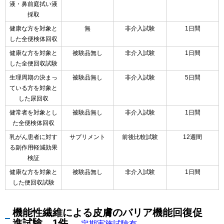
液・鼻前庭拭い液
採取
健康な方を対象と
無
非介入試験
1日間
した全便検体回収
健康な方を対象と
被験品無し
非介入試験
1日間
した全便回収試験
生理周期の決まっ
被験品無し
非介入試験
5日間
ている方を対象と
した尿回収
健常者を対象とし
被験品無し
非介入試験
1日間
た全便検体回収
乳がん患者に対す
サプリメント
前後比較試験
12週間
る副作用軽減効果
検証
健康な方を対象と
被験品無し
非介入試験
1日間
した便回収試験
機能性繊維による皮膚のバリア機能回復促
進試験 1件
定期実施試験有