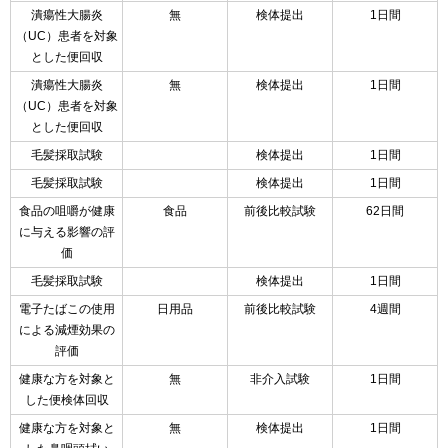
潰瘍性大腸炎
無
検体提出
1日間
（UC）患者を対象
とした便回収
潰瘍性大腸炎
無
検体提出
1日間
（UC）患者を対象
とした便回収
毛髪採取試験
検体提出
1日間
毛髪採取試験
検体提出
1日間
食品の咀嚼が健康
食品
前後比較試験
62日間
に与える影響の評
価
毛髪採取試験
検体提出
1日間
電子たばこの使用
日用品
前後比較試験
4週間
による減煙効果の
評価
健康な方を対象と
無
非介入試験
1日間
した便検体回収
健康な方を対象と
無
検体提出
1日間