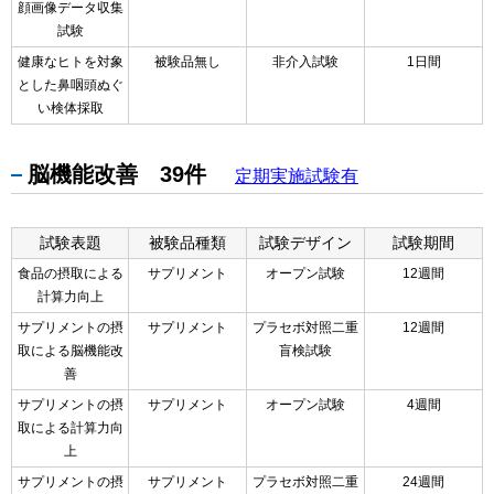
顔画像データ収集
試験
健康なヒトを対象
被験品無し
非介入試験
1日間
とした鼻咽頭ぬぐ
い検体採取
脳機能改善 39件
定期実施試験有
試験表題
被験品種類
試験デザイン
試験期間
食品の摂取による
サプリメント
オープン試験
12週間
計算力向上
サプリメントの摂
サプリメント
プラセボ対照二重
12週間
取による脳機能改
盲検試験
善
サプリメントの摂
サプリメント
オープン試験
4週間
取による計算力向
上
サプリメントの摂
サプリメント
プラセボ対照二重
24週間