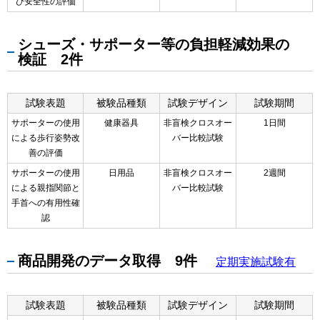
び安全性の評価
シューズ・サポーター等の負担軽減効果の
検証 2件
試験表題
被験品種類
試験デザイン
試験期間
サポーターの使用
健康器具
非盲検クロスオー
1日間
による歩行姿勢改
バー比較試験
善の評価
サポーターの使用
日用品
非盲検クロスオー
2週間
による親指関節と
バー比較試験
手首への有用性確
認
商品開発のデータ取得 9件
定期実施試験有
試験表題
被験品種類
試験デザイン
試験期間