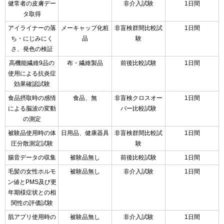
健常者の皮膚デー
非介入試験
1日間
タ取得
アイライナーの落
メーキャップ化粧
非盲検群間比較試
1日間
ち・にじみにく
品
験
さ、発色の検証
高機能繊維9品の
布・繊維製品
前後比較試験
1日間
使用による抗炎症
効果確認試験
食品摂取時の感情
食品、無
非盲検クロスオー
1日間
による脳波の変動
バー比較試験
の測定
被験品使用時の体
日用品、健康器具
非盲検群間比較試
1日間
圧分散測定試験
験
腸音データの収集
被験品無し
前後比較試験
1日間
毛髪の女性ホルモ
被験品無し
非介入試験
1日間
ン値とPMS及び更
年期様症状との相
関性の評価試験
肌アプリ使用時の
被験品無し
非介入試験
1日間