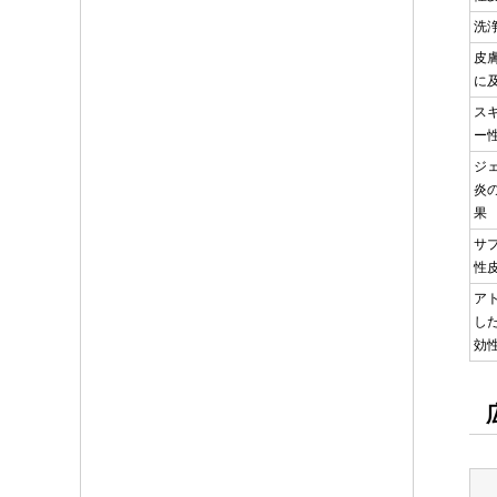
洗
皮
に
ス
ー
ジ
炎
果
サ
性
ア
し
効