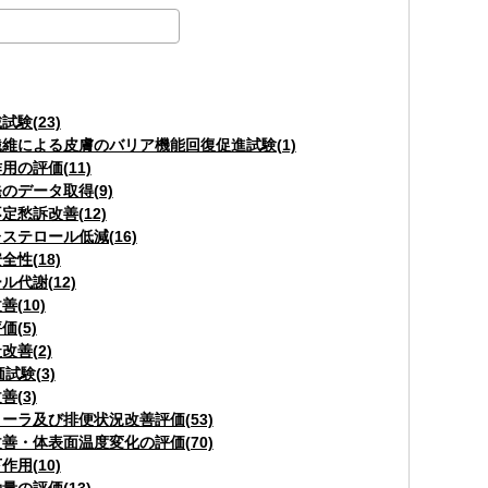
試験(23)
維による皮膚のバリア機能回復促進試験(1)
用の評価(11)
のデータ取得(9)
定愁訴改善(12)
ステロール低減(16)
全性(18)
ル代謝(12)
(10)
価(5)
改善(2)
試験(3)
善(3)
ーラ及び排便状況改善評価(53)
善・体表面温度変化の評価(70)
作用(10)