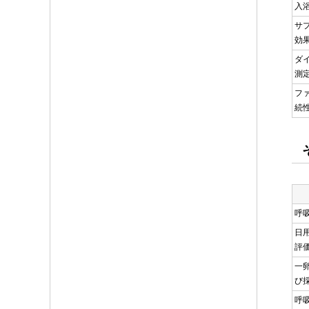
入
サ
効
ダ
フ
続
呼
日
評
一
び
呼