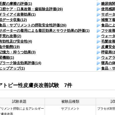
毛髪の摩擦の評価(1)
糖尿病関
口腔ケア・口臭改善・歯垢除去評価(26)
使用感調査
ドライアイ改善効果(1)
サポータ
肌データ収集(12)
補整下着
食品・サプリメントの摂取安全性評価(26)
食品によ
サポーターの着用による着圧効果とサウナ効果の評価(1)
フケ改善
手荒れ改善(2)
ウォータ
有効性及び安全性(4)
毛髪改善
血中動態(19)
皮膚安全
記憶力・抑うつ効果(3)
呼吸商(2
腎機能(1)
ウェアラ
プラーク除去効果評価(14)
寝具の体
ヒップアップ(1)
食品・サ
アトピー性皮膚炎改善試験 7件
試験表題
被験品種類
試
プリメント摂取によるアレルギー
サプリメント
プラセボ対
皮膚炎改善