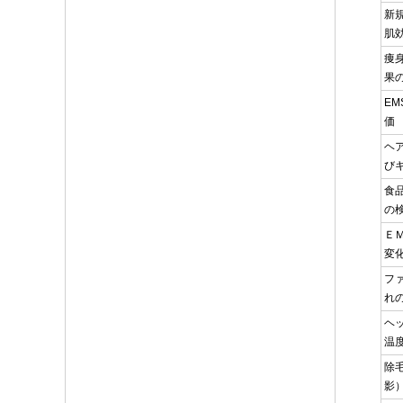
新
肌
痩
果
E
価
ヘ
び
食
の
Ｅ
変
フ
れ
ヘ
温
除
影