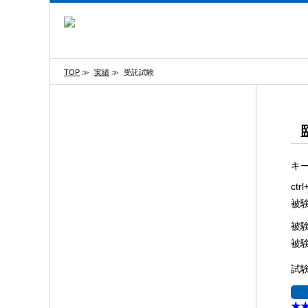
TOP
≫
実績
≫
受託試験
キ
ct
被
被
被
試
★