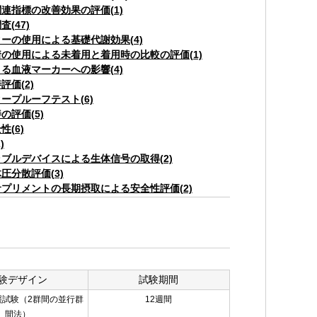
連指標の改善効果の評価(1)
(47)
ーの使用による基礎代謝効果(4)
の使用による未着用と着用時の比較の評価(1)
る血液マーカーへの影響(4)
評価(2)
ープルーフテスト(6)
の評価(5)
性(6)
)
ブルデバイスによる生体信号の取得(2)
圧分散評価(3)
プリメントの長期摂取による安全性評価(2)
験デザイン
試験期間
照試験（2群間の並行群
12週間
間法）