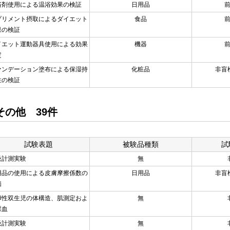
浴剤使用による温浴効果の検証
日用品
プリメント摂取によるダイエット
食品
果の検証
イエット運動器具使用による効果
機器
測定
ァンデーション塗布による保湿持
化粧品
非盲
性の検証
その他 39件
試験表題
被験品種類
試
吸計測実験
無
用品の使用による皮膚摩擦係数の
日用品
非盲
価
卵性双生児の体構造、肌測定およ
無
採血
吸計測実験
無