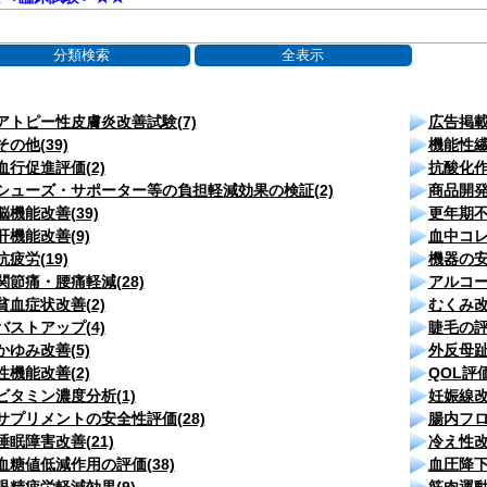
アトピー性皮膚炎改善試験(7)
広告掲載
その他(39)
機能性繊
血行促進評価(2)
抗酸化作
シューズ・サポーター等の負担軽減効果の検証(2)
商品開発
脳機能改善(39)
更年期不
肝機能改善(9)
血中コレ
抗疲労(19)
機器の安
関節痛・腰痛軽減(28)
アルコー
貧血症状改善(2)
むくみ改善
バストアップ(4)
睫毛の評
かゆみ改善(5)
外反母趾
性機能改善(2)
QOL評価
ビタミン濃度分析(1)
妊娠線改
サプリメントの安全性評価(28)
腸内フロ
睡眠障害改善(21)
冷え性改
血糖値低減作用の評価(38)
血圧降下