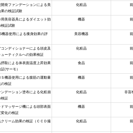
規開発ファンデーションによる美
化粧品
効果の検証試験
身用美容器具によるダイエット効
機器
の検証試験
MS機器使用による痩身効果の評
美容機器
アコンディショナーによる頭皮及
化粧品
キューティクルへの効果検証
品摂取による体表面温度上昇効果
食品
検証(サーモ）
ＭＳ機器使用による腹筋の運動量
機器
化の検証
ァンデーション塗布による化粧崩
化粧品
非盲
の検証
ッドマッサージ機による頭部表面
機器
度変化の検証
毛クリーム効果の検証（ＣＣＤ撮
化粧品
）