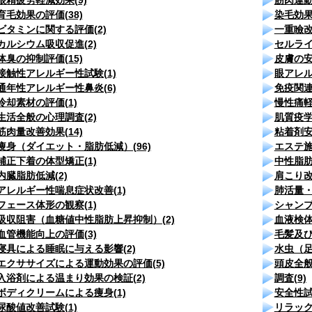
眼精疲労軽減効果(9)
筋肉運動
育毛効果の評価(38)
染毛効果
ビタミンに関する評価(2)
一重瞼改
カルシウム吸収促進(2)
セルライ
体臭の抑制評価(15)
皮膚の安
接触性アレルギー性試験(1)
眼アレル
通年性アレルギー性鼻炎(6)
免疫関連
冷却素材の評価(1)
慢性痛軽
生活全般の心理調査(2)
肌質疫学
筋肉量改善効果(14)
粘着剤安
痩身（ダイエット・脂肪低減）(96)
エステ施
補正下着の体型矯正(1)
中性脂肪
内臓脂肪低減(2)
肩こり改
アレルギー性喘息症状改善(1)
肺活量・
フェース体形の観察(1)
シャンプ
吸収阻害（血糖値中性脂肪上昇抑制）(2)
血液検体
血管機能向上の評価(3)
毛髪及び
寝具による睡眠に与える影響(2)
水虫（足
エクササイズによる運動効果の評価(5)
頭皮全般
入浴剤による温まり効果の検証(2)
調査(9)
ボディクリームによる痩身(1)
安全性試
尿酸値改善試験(1)
リラック