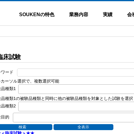
SOUKENの特色
業務内容
実績
会
臨床試験
ーワード
rl+カーソル選択で、複数選択可能
験品種類1
験品種類1の被験品種類と同時に他の被験品種類を対象とした試験を選択
験品種類2
験目的
★＜臨床試験＞★★