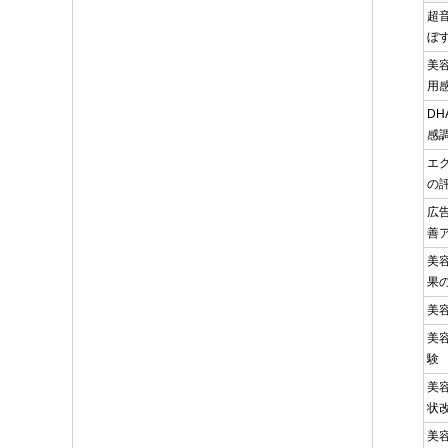
超
ぼ
美
用
D
感
エ
の
広
善
美
果
美
美
験
美
状
美