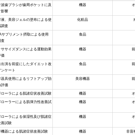
音波歯ブラシが歯周ポケットに及
機器
す影響
容液、美容ジェルの塗布による使
化粧品
感調査
HAサプリメント摂取による使用
食品
調査
クササイズダンスによる運動効果
機器
評価
告出演を前提にしたダイエット改
食品
アンケート
容器具使用によるリフトアップ効
美容機器
の評価
容ローラによる肌諸症状改善試験
機器
容ローラーによる肌弾力性改善試
機器
容ローラによる保湿性及び肌諸症
機器
改善試験
容機器による肌諸症状改善試験
機器
非盲