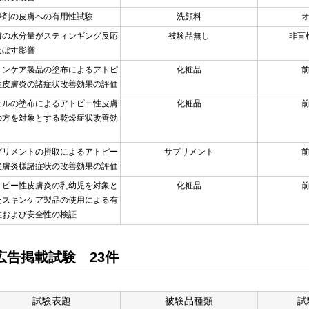
浄剤の皮膚への有用性試験
洗顔料
膚の水分量がスティンギング反応
被験品無し
非盲
及ぼす影響
キンケア製品の塗布によるアトピ
化粧品
性皮膚炎の諸症状改善効果の評価
ェルの塗布によるアトピー性皮膚
化粧品
の方を対象とする乾燥症状改善効
プリメントの摂取によるアトピー
サプリメント
皮膚炎様諸症状の改善効果の評価
トピー性皮膚炎の乳幼児を対象と
化粧品
たスキンケア製品の使用による有
性および安全性の検証
広告掲載試験 23件
試験表題
被験品種類
試