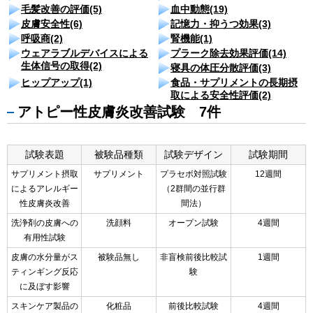
毛髪改善の評価(5)
血中動態(19)
皮膚安全性(6)
記憶力・抑うつ効果(3)
呼吸商(2)
腎機能(1)
ウェアラブルデバイスによる
プラーク除去効果評価(14)
生体信号の取得(2)
寝具の体圧分散評価(3)
ヒップアップ(1)
食品・サプリメントの長期摂
取による安全性評価(2)
アトピー性皮膚炎改善試験 7件
試験表題
被験品種類
試験デザイン
試験期間
サプリメント摂取
サプリメント
プラセボ対照試験
12週間
によるアレルギー
（2群間の並行群
性皮膚炎改善
間法）
洗浄剤の皮膚への
洗顔料
オープン試験
4週間
有用性試験
皮膚の水分量がス
被験品無し
非盲検前後比較試
1週間
ティンギング反応
験
に及ぼす影響
スキンケア製品の
化粧品
前後比較試験
4週間