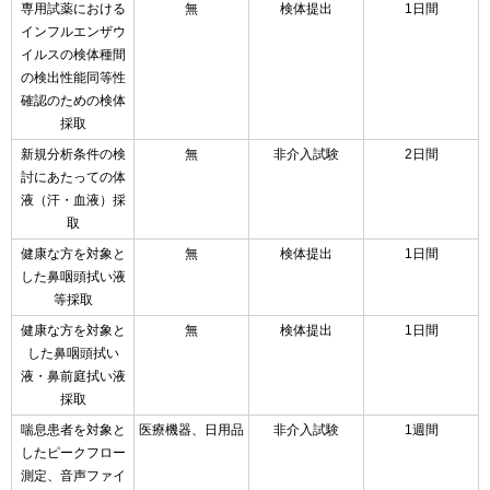
専用試薬における
無
検体提出
1日間
インフルエンザウ
イルスの検体種間
の検出性能同等性
確認のための検体
採取
新規分析条件の検
無
非介入試験
2日間
討にあたっての体
液（汗・血液）採
取
健康な方を対象と
無
検体提出
1日間
した鼻咽頭拭い液
等採取
健康な方を対象と
無
検体提出
1日間
した鼻咽頭拭い
液・鼻前庭拭い液
採取
喘息患者を対象と
医療機器、日用品
非介入試験
1週間
したピークフロー
測定、音声ファイ