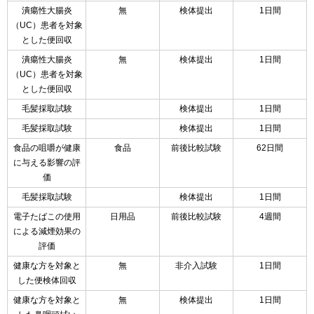
潰瘍性大腸炎
無
検体提出
1日間
（UC）患者を対象
とした便回収
潰瘍性大腸炎
無
検体提出
1日間
（UC）患者を対象
とした便回収
毛髪採取試験
検体提出
1日間
毛髪採取試験
検体提出
1日間
食品の咀嚼が健康
食品
前後比較試験
62日間
に与える影響の評
価
毛髪採取試験
検体提出
1日間
電子たばこの使用
日用品
前後比較試験
4週間
による減煙効果の
評価
健康な方を対象と
無
非介入試験
1日間
した便検体回収
健康な方を対象と
無
検体提出
1日間