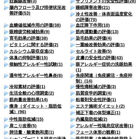
妊娠線改善(3)
サプリメントの安全性評価(28)
腸内フローラ及び排便状況改
睡眠障害改善(21)
善評価(53)
冷え性改善・体表面温度変化
の評価(70)
血糖値低減作用の評価(38)
血圧降下作用(10)
眼精疲労軽減効果(9)
筋肉運動量の評価(13)
育毛効果の評価(38)
染毛効果の評価(4)
ビタミンに関する評価(2)
一重瞼改善効果の評価(1)
カルシウム吸収促進(2)
セルライト改善(5)
体臭の抑制評価(15)
皮膚の安全性の評価(43)
接触性アレルギー性試験(1)
眼アレルギー症状の洗眼効果
(1)
通年性アレルギー性鼻炎(6)
免疫関連（免疫腑活・免疫抑
制）(14)
冷却素材の評価(1)
慢性痛軽減の評価(3)
生活全般の心理調査(2)
肌質疫学的調査(4)
筋肉量改善効果(14)
粘着剤安全性評価(1)
痩身（ダイエット・脂肪低
エステ施術ダイエット(2)
減）(96)
補正下着の体型矯正(1)
中性脂肪低減(15)
内臓脂肪低減(2)
肩こり改善(5)
アレルギー性喘息症状改善(1)
肺活量・酸素飽和度(1)
フェース体形の観察(1)
シャンプーによる頭皮の洗浄
吸収阻害（血糖値中性脂肪上