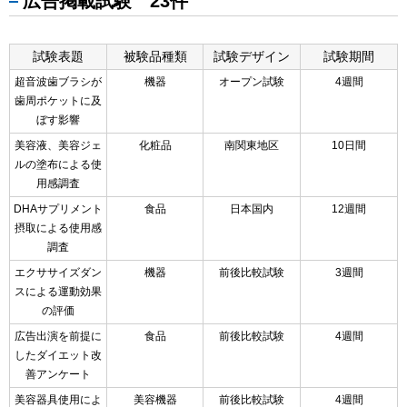
広告掲載試験 23件
試験表題
被験品種類
試験デザイン
試験期間
超音波歯ブラシが
機器
オープン試験
4週間
歯周ポケットに及
ぼす影響
美容液、美容ジェ
化粧品
南関東地区
10日間
ルの塗布による使
用感調査
DHAサプリメント
食品
日本国内
12週間
摂取による使用感
調査
エクササイズダン
機器
前後比較試験
3週間
スによる運動効果
の評価
広告出演を前提に
食品
前後比較試験
4週間
したダイエット改
善アンケート
美容器具使用によ
美容機器
前後比較試験
4週間