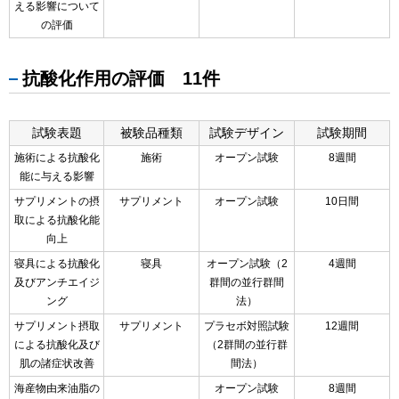
える影響について
の評価
抗酸化作用の評価 11件
試験表題
被験品種類
試験デザイン
試験期間
施術による抗酸化
施術
オープン試験
8週間
能に与える影響
サプリメントの摂
サプリメント
オープン試験
10日間
取による抗酸化能
向上
寝具による抗酸化
寝具
オープン試験（2
4週間
及びアンチエイジ
群間の並行群間
ング
法）
サプリメント摂取
サプリメント
プラセボ対照試験
12週間
による抗酸化及び
（2群間の並行群
肌の諸症状改善
間法）
海産物由来油脂の
オープン試験
8週間