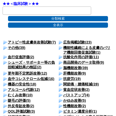
★★＜臨床試験＞★★
アトピー性皮膚炎改善試験(7)
広告掲載試験(23)
その他(39)
機能性繊維による皮膚のバリ
ア機能回復促進試験(1)
血行促進評価(2)
抗酸化作用の評価(11)
シューズ・サポーター等の負
商品開発のデータ取得(9)
担軽減効果の検証(2)
脳機能改善(39)
更年期不定愁訴改善(12)
肝機能改善(9)
血中コレステロール低減(16)
抗疲労(19)
機器の安全性(18)
関節痛・腰痛軽減(28)
アルコール代謝(12)
貧血症状改善(2)
むくみ改善(10)
バストアップ(4)
睫毛の評価(5)
かゆみ改善(5)
外反母趾改善(2)
性機能改善(2)
QOL評価試験(3)
ビタミン濃度分析(1)