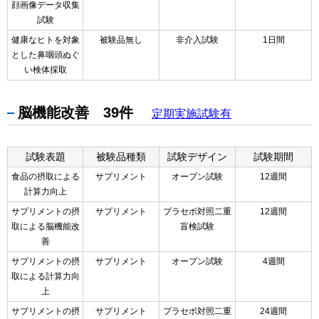
顔画像データ収集
試験
健康なヒトを対象
被験品無し
非介入試験
1日間
とした鼻咽頭ぬぐ
い検体採取
脳機能改善 39件
定期実施試験有
試験表題
被験品種類
試験デザイン
試験期間
食品の摂取による
サプリメント
オープン試験
12週間
計算力向上
サプリメントの摂
サプリメント
プラセボ対照二重
12週間
取による脳機能改
盲検試験
善
サプリメントの摂
サプリメント
オープン試験
4週間
取による計算力向
上
サプリメントの摂
サプリメント
プラセボ対照二重
24週間