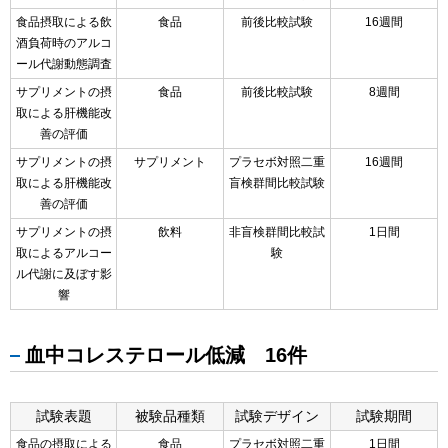
食品摂取による飲
食品
前後比較試験
16週間
酒負荷時のアルコ
ール代謝動態調査
サプリメントの摂
食品
前後比較試験
8週間
取による肝機能改
善の評価
サプリメントの摂
サプリメント
プラセボ対照二重
16週間
取による肝機能改
盲検群間比較試験
善の評価
サプリメントの摂
飲料
非盲検群間比較試
1日間
取によるアルコー
験
ル代謝に及ぼす影
響
血中コレステロール低減 16件
試験表題
被験品種類
試験デザイン
試験期間
食品の摂取による
食品
プラセボ対照二重
1日間