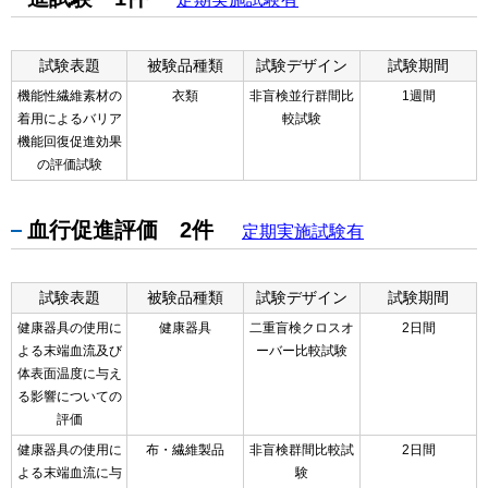
試験表題
被験品種類
試験デザイン
試験期間
機能性繊維素材の
衣類
非盲検並行群間比
1週間
着用によるバリア
較試験
機能回復促進効果
の評価試験
血行促進評価 2件
定期実施試験有
試験表題
被験品種類
試験デザイン
試験期間
健康器具の使用に
健康器具
二重盲検クロスオ
2日間
よる末端血流及び
ーバー比較試験
体表面温度に与え
る影響についての
評価
健康器具の使用に
布・繊維製品
非盲検群間比較試
2日間
よる末端血流に与
験