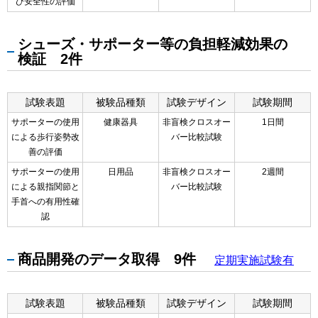
び安全性の評価
シューズ・サポーター等の負担軽減効果の
検証 2件
試験表題
被験品種類
試験デザイン
試験期間
サポーターの使用
健康器具
非盲検クロスオー
1日間
による歩行姿勢改
バー比較試験
善の評価
サポーターの使用
日用品
非盲検クロスオー
2週間
による親指関節と
バー比較試験
手首への有用性確
認
商品開発のデータ取得 9件
定期実施試験有
試験表題
被験品種類
試験デザイン
試験期間