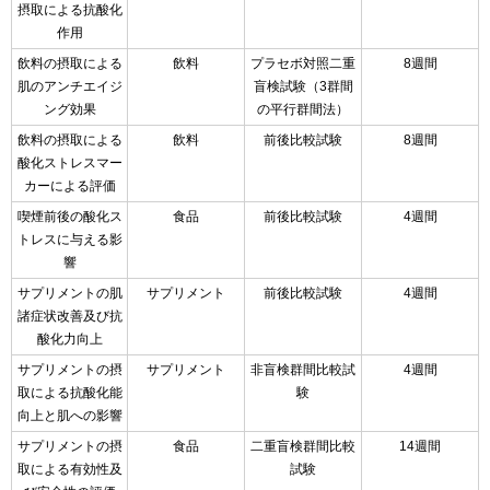
摂取による抗酸化
作用
飲料の摂取による
飲料
プラセボ対照二重
8週間
肌のアンチエイジ
盲検試験（3群間
ング効果
の平行群間法）
飲料の摂取による
飲料
前後比較試験
8週間
酸化ストレスマー
カーによる評価
喫煙前後の酸化ス
食品
前後比較試験
4週間
トレスに与える影
響
サプリメントの肌
サプリメント
前後比較試験
4週間
諸症状改善及び抗
酸化力向上
サプリメントの摂
サプリメント
非盲検群間比較試
4週間
取による抗酸化能
験
向上と肌への影響
サプリメントの摂
食品
二重盲検群間比較
14週間
取による有効性及
試験