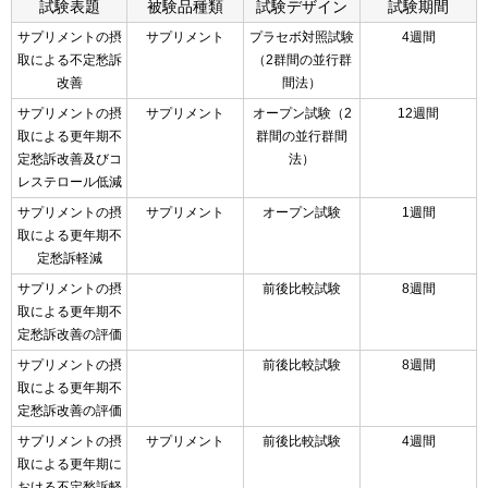
試験表題
被験品種類
試験デザイン
試験期間
サプリメントの摂
サプリメント
プラセボ対照試験
4週間
取による不定愁訴
（2群間の並行群
改善
間法）
サプリメントの摂
サプリメント
オープン試験（2
12週間
取による更年期不
群間の並行群間
定愁訴改善及びコ
法）
レステロール低減
サプリメントの摂
サプリメント
オープン試験
1週間
取による更年期不
定愁訴軽減
サプリメントの摂
前後比較試験
8週間
取による更年期不
定愁訴改善の評価
サプリメントの摂
前後比較試験
8週間
取による更年期不
定愁訴改善の評価
サプリメントの摂
サプリメント
前後比較試験
4週間
取による更年期に
おける不定愁訴軽