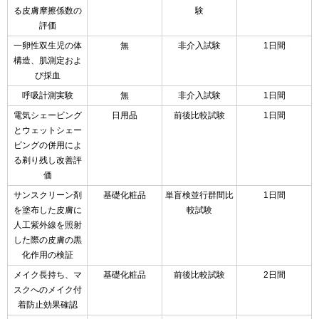
る皮膚摩擦係数の
験
評価
一卵性双生児の体
無
非介入試験
1日間
構造、肌測定およ
び採血
呼吸計測実験
無
非介入試験
1日間
電気シェービング
日用品
前後比較試験
1日間
とウェットシェー
ビングの併用によ
る剃り残し改善評
価
サンスクリーン剤
基礎化粧品
単盲検並行群間比
1日間
を塗布した皮膚に
較試験
人工紫外線を照射
した際の皮膚の黒
化作用の検証
メイク長持ち、マ
基礎化粧品
前後比較試験
2日間
スクへのメイク付
着防止効果確認