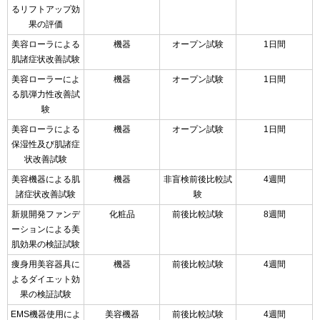
るリフトアップ効
果の評価
美容ローラによる
機器
オープン試験
1日間
肌諸症状改善試験
美容ローラーによ
機器
オープン試験
1日間
る肌弾力性改善試
験
美容ローラによる
機器
オープン試験
1日間
保湿性及び肌諸症
状改善試験
美容機器による肌
機器
非盲検前後比較試
4週間
諸症状改善試験
験
新規開発ファンデ
化粧品
前後比較試験
8週間
ーションによる美
肌効果の検証試験
痩身用美容器具に
機器
前後比較試験
4週間
よるダイエット効
果の検証試験
EMS機器使用によ
美容機器
前後比較試験
4週間