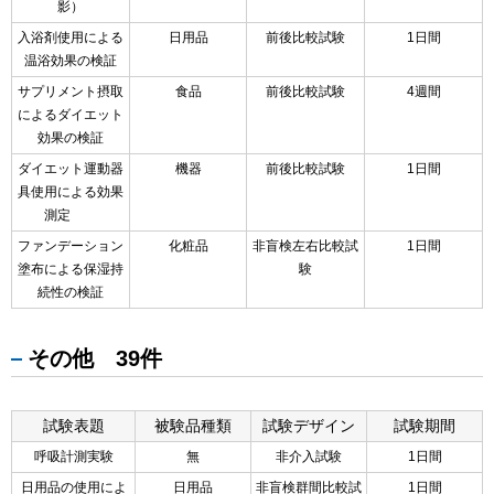
影）
入浴剤使用による
日用品
前後比較試験
1日間
温浴効果の検証
サプリメント摂取
食品
前後比較試験
4週間
によるダイエット
効果の検証
ダイエット運動器
機器
前後比較試験
1日間
具使用による効果
測定
ファンデーション
化粧品
非盲検左右比較試
1日間
塗布による保湿持
験
続性の検証
その他 39件
試験表題
被験品種類
試験デザイン
試験期間
呼吸計測実験
無
非介入試験
1日間
日用品の使用によ
日用品
非盲検群間比較試
1日間