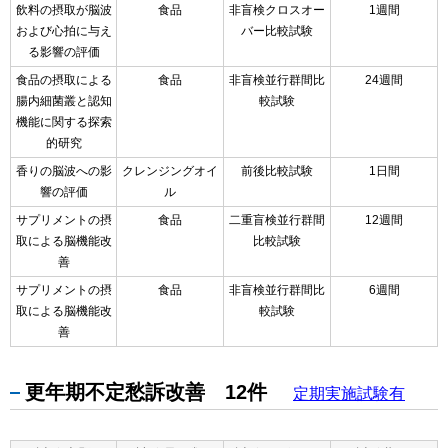
飲料の摂取が脳波
食品
非盲検クロスオー
1週間
および心拍に与え
バー比較試験
る影響の評価
食品の摂取による
食品
非盲検並行群間比
24週間
腸内細菌叢と認知
較試験
機能に関する探索
的研究
香りの脳波への影
クレンジングオイ
前後比較試験
1日間
響の評価
ル
サプリメントの摂
食品
二重盲検並行群間
12週間
取による脳機能改
比較試験
善
サプリメントの摂
食品
非盲検並行群間比
6週間
取による脳機能改
較試験
善
更年期不定愁訴改善 12件
定期実施試験有