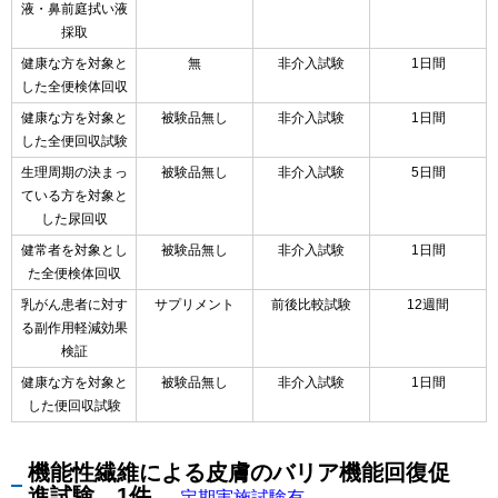
液・鼻前庭拭い液
採取
健康な方を対象と
無
非介入試験
1日間
した全便検体回収
健康な方を対象と
被験品無し
非介入試験
1日間
した全便回収試験
生理周期の決まっ
被験品無し
非介入試験
5日間
ている方を対象と
した尿回収
健常者を対象とし
被験品無し
非介入試験
1日間
た全便検体回収
乳がん患者に対す
サプリメント
前後比較試験
12週間
る副作用軽減効果
検証
健康な方を対象と
被験品無し
非介入試験
1日間
した便回収試験
機能性繊維による皮膚のバリア機能回復促
進試験 1件
定期実施試験有