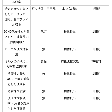
ル収集
喘息患者を対象と
医療機器、日用品
非介入試験
1週間
したピークフロー
測定、音声ファイ
ル収集
20-40代女性を対象
施術
検体提出
1日間
とした生理前後の
尿検体回収
ヒト由来便検体収
無
検体提出
1日間
集
ミルクの摂取によ
食品
前後比較試験
26週間
る発育状況調査
潰瘍性大腸炎
無
検体提出
1日間
（UC）患者を対象
とした便回収
毛髪採取試験
無
検体提出
1日間
潰瘍性大腸炎
無
検体提出
1日間
（UC）患者を対象
とした便回収