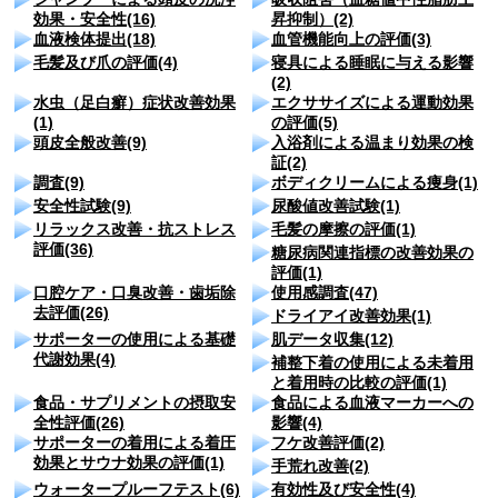
効果・安全性(16)
昇抑制）(2)
血液検体提出(18)
血管機能向上の評価(3)
毛髪及び爪の評価(4)
寝具による睡眠に与える影響
(2)
水虫（足白癬）症状改善効果
エクササイズによる運動効果
(1)
の評価(5)
頭皮全般改善(9)
入浴剤による温まり効果の検
証(2)
調査(9)
ボディクリームによる痩身(1)
安全性試験(9)
尿酸値改善試験(1)
リラックス改善・抗ストレス
毛髪の摩擦の評価(1)
評価(36)
糖尿病関連指標の改善効果の
評価(1)
口腔ケア・口臭改善・歯垢除
使用感調査(47)
去評価(26)
ドライアイ改善効果(1)
サポーターの使用による基礎
肌データ収集(12)
代謝効果(4)
補整下着の使用による未着用
と着用時の比較の評価(1)
食品・サプリメントの摂取安
食品による血液マーカーへの
全性評価(26)
影響(4)
サポーターの着用による着圧
フケ改善評価(2)
効果とサウナ効果の評価(1)
手荒れ改善(2)
ウォータープルーフテスト(6)
有効性及び安全性(4)