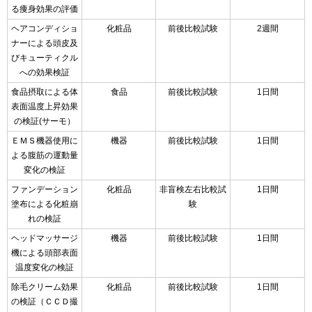
る痩身効果の評価
ヘアコンディショ
化粧品
前後比較試験
2週間
ナーによる頭皮及
びキューティクル
への効果検証
食品摂取による体
食品
前後比較試験
1日間
表面温度上昇効果
の検証(サーモ）
ＥＭＳ機器使用に
機器
前後比較試験
1日間
よる腹筋の運動量
変化の検証
ファンデーション
化粧品
非盲検左右比較試
1日間
塗布による化粧崩
験
れの検証
ヘッドマッサージ
機器
前後比較試験
1日間
機による頭部表面
温度変化の検証
除毛クリーム効果
化粧品
前後比較試験
1日間
の検証（ＣＣＤ撮