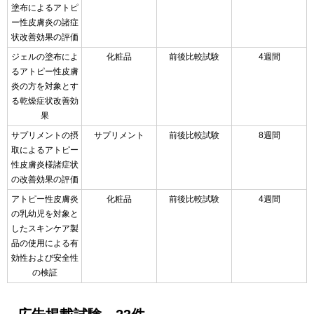
塗布によるアトピ
ー性皮膚炎の諸症
状改善効果の評価
ジェルの塗布によ
化粧品
前後比較試験
4週間
るアトピー性皮膚
炎の方を対象とす
る乾燥症状改善効
果
サプリメントの摂
サプリメント
前後比較試験
8週間
取によるアトピー
性皮膚炎様諸症状
の改善効果の評価
アトピー性皮膚炎
化粧品
前後比較試験
4週間
の乳幼児を対象と
したスキンケア製
品の使用による有
効性および安全性
の検証