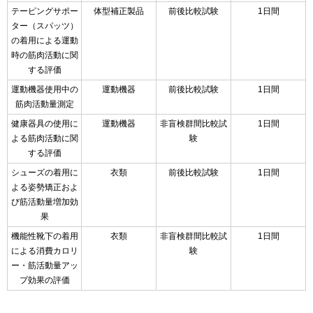
テーピングサポー
体型補正製品
前後比較試験
1日間
ター（スパッツ）
の着用による運動
時の筋肉活動に関
する評価
運動機器使用中の
運動機器
前後比較試験
1日間
筋肉活動量測定
健康器具の使用に
運動機器
非盲検群間比較試
1日間
よる筋肉活動に関
験
する評価
シューズの着用に
衣類
前後比較試験
1日間
よる姿勢矯正およ
び筋活動量増加効
果
機能性靴下の着用
衣類
非盲検群間比較試
1日間
による消費カロリ
験
ー・筋活動量アッ
プ効果の評価