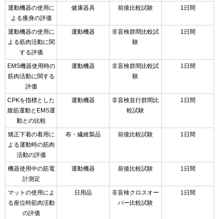
運動機器の使用に
健康器具
前後比較試験
1日間
よる痩身の評価
運動機器の使用に
運動機器
非盲検群間比較試
1日間
よる筋肉活動に関
験
する評価
EMS機器使用時の
運動機器
非盲検群間比較試
1日間
筋肉活動に関する
験
評価
CPKを指標とした
運動機器
非盲検並行群間比
1日間
腹筋運動とEMS運
較試験
動との比較
矯正下着の着用に
布・繊維製品
前後比較試験
1日間
よる運動時の筋肉
活動の評価
機器使用中の筋電
運動機器
前後比較試験
1日間
計測定
マットの使用によ
日用品
非盲検クロスオー
1日間
る座位時筋肉活動
バー比較試験
の評価