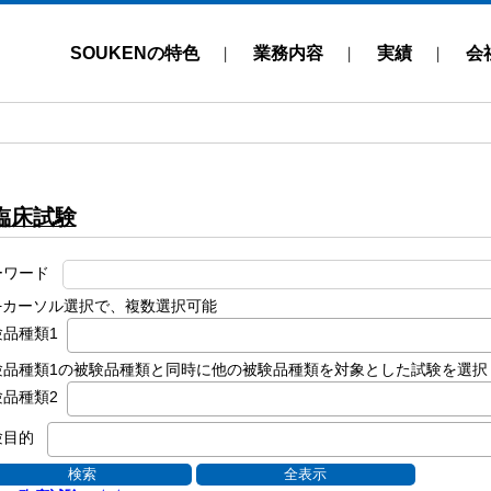
SOUKENの特色
業務内容
実績
会
臨床試験
ーワード
rl+カーソル選択で、複数選択可能
験品種類1
験品種類1の被験品種類と同時に他の被験品種類を対象とした試験を選択
験品種類2
験目的