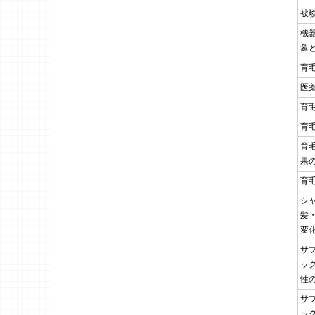
被
機
象
育
医
育
育
育
果
育
シ
髪
変
サ
ッ
性
サ
ッ