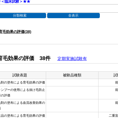
★＜臨床試験＞★★
育毛効果の評価(38)
育毛効果の評価 38件
定期実施試験有
試験表題
被験品種類
試
毛剤の塗布による育毛効果の評価
ャンプーの使用による抜け毛防止
果の評価
毛剤の塗布による血流改善効果の
価
粧品の塗布による育毛効果の評価
二重