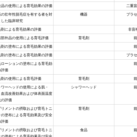
験品の使用による育毛効果の評価
二重
器の壮年性脱毛症を有する者を対
機器
プラ
とした臨床研究
毛剤による育毛効果の評価
非盲
薬部外品の使用による育毛評価
育毛剤
毛剤の塗布による育毛効果の評価
毛剤の塗布による育毛効果の評価
プラ
毛ローションの塗布による育毛効
の評価
毛剤の使用による育毛評価
育毛剤
ャワーヘッドの使用による肌・
シャワーヘッド
・血流改善効果および体表面温度
化の評価
プリメントの摂取および育毛トニ
育毛剤
クの塗布による育毛効果及び安全
の評価
プリメントの摂取および育毛トニ
食品
クの塗布による育毛効果及び安全