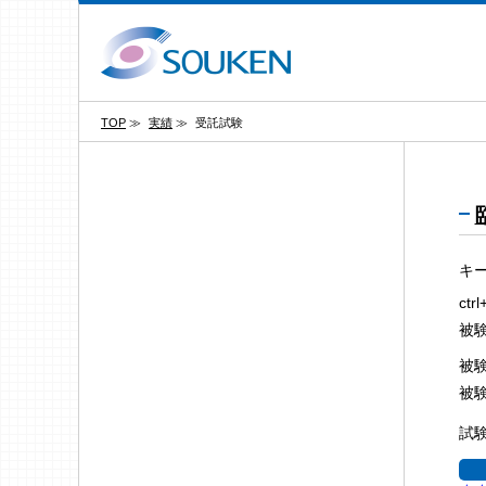
TOP
≫
実績
≫
受託試験
キ
ct
被
被
被
試