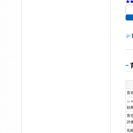
★
育
シ
効
育
評
化