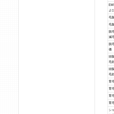
E
よ
毛
毛
脱
減
脱
価
頭
毛
頭
毛
育
育
育
育
シ