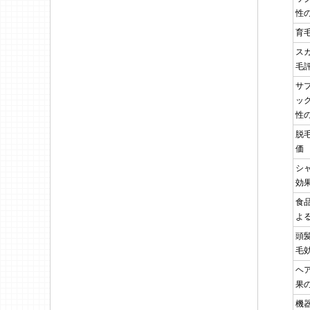
性
育
ス
毛
サ
ッ
性
脱
価
シ
効
食
よ
頭
毛
ヘ
果
機