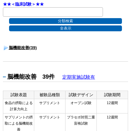
★★＜臨床試験＞★★
脳機能改善(39)
脳機能改善 39件
定期実施試験有
試験表題
被験品種類
試験デザイン
試験期間
食品の摂取による
サプリメント
オープン試験
12週間
計算力向上
サプリメントの摂
サプリメント
プラセボ対照二重
12週間
取による脳機能改
盲検試験
善