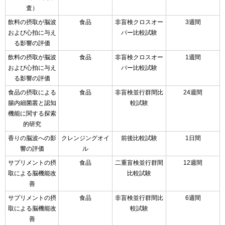
査）
飲料の摂取が脳波
食品
非盲検クロスオー
3週間
および心拍に与え
バー比較試験
る影響の評価
飲料の摂取が脳波
食品
非盲検クロスオー
1週間
および心拍に与え
バー比較試験
る影響の評価
食品の摂取による
食品
非盲検並行群間比
24週間
腸内細菌叢と認知
較試験
機能に関する探索
的研究
香りの脳波への影
クレンジングオイ
前後比較試験
1日間
響の評価
ル
サプリメントの摂
食品
二重盲検並行群間
12週間
取による脳機能改
比較試験
善
サプリメントの摂
食品
非盲検並行群間比
6週間
取による脳機能改
較試験
善