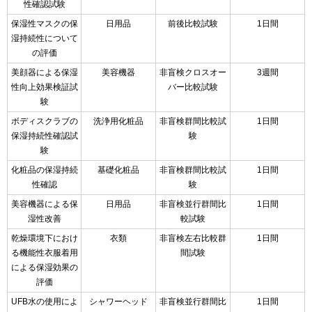
性確認試験
保湿性マスクの保
日用品
前後比較試験
1日間
湿持続性について
の評価
美顔器による保湿
美容機器
非盲検クロスオー
3週間
性向上効果検証試
バー比較試験
験
ボディスクラブの
洗浄用化粧品
非盲検群間比較試
1日間
保湿持続性確認試
験
験
化粧品の保湿持続
基礎化粧品
非盲検群間比較試
1日間
性確認
験
美容機器による保
日用品
非盲検並行群間比
1日間
湿性改善
較試験
乾燥環境下におけ
衣類
非盲検左右比較群
1日間
る機能性衣服着用
間試験
による保湿効果の
評価
UFB水の使用によ
シャワーヘッド
非盲検並行群間比
1日間