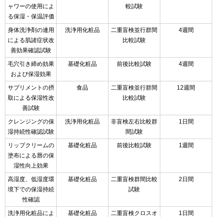
ャワーの使用によ
較試験
る保湿・保温評価
身体洗浄剤の連用
洗浄用化粧品
二重盲検並行群間
4週間
による肌諸症状改
比較試験
善効果確認試験
毛穴引き締め効果
基礎化粧品
前後比較試験
4週間
および保湿効果
サプリメントの摂
食品
二重盲検並行群間
12週間
取による保湿性改
比較試験
善試験
クレンジングの保
洗浄用化粧品
非盲検左右比較群
1日間
湿持続性確認試験
間試験
リップクリームの
基礎化粧品
前後比較試験
1週間
塗布による唇の保
湿性向上効果
高湿度、低湿度環
基礎化粧品
二重盲検群間比較
2日間
境下での保湿持続
試験
性確認
洗浄用化粧品によ
基礎化粧品
二重盲検クロスオ
1日間