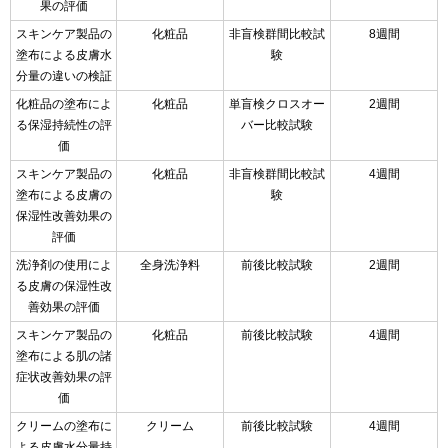
果の評価
スキンケア製品の
化粧品
非盲検群間比較試
8週間
塗布による皮膚水
験
分量の違いの検証
化粧品の塗布によ
化粧品
単盲検クロスオー
2週間
る保湿持続性の評
バー比較試験
価
スキンケア製品の
化粧品
非盲検群間比較試
4週間
塗布による皮膚の
験
保湿性改善効果の
評価
洗浄剤の使用によ
全身洗浄料
前後比較試験
2週間
る皮膚の保湿性改
善効果の評価
スキンケア製品の
化粧品
前後比較試験
4週間
塗布による肌の諸
症状改善効果の評
価
クリームの塗布に
クリーム
前後比較試験
4週間
よる皮膚水分量持