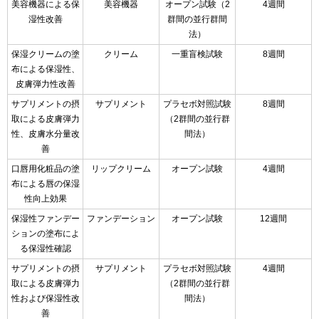
美容機器による保
美容機器
オープン試験（2
4週間
湿性改善
群間の並行群間
法）
保湿クリームの塗
クリーム
一重盲検試験
8週間
布による保湿性、
皮膚弾力性改善
サプリメントの摂
サプリメント
プラセボ対照試験
8週間
取による皮膚弾力
（2群間の並行群
性、皮膚水分量改
間法）
善
口唇用化粧品の塗
リップクリーム
オープン試験
4週間
布による唇の保湿
性向上効果
保湿性ファンデー
ファンデーション
オープン試験
12週間
ションの塗布によ
る保湿性確認
サプリメントの摂
サプリメント
プラセボ対照試験
4週間
取による皮膚弾力
（2群間の並行群
性および保湿性改
間法）
善