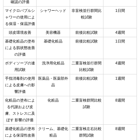
確認の評価
マイクロバブルシ
シャワーヘッド
非盲検並行群間比
1日間
ャワーの使用によ
較試験
る保湿・保温評価
頭皮環境改善
美容機器
前後比較試験
4週間
基礎化粧品の塗布
基礎化粧品
前後比較試験
1日間
による肌状態改善
の評価
ボディソープの連
洗浄用化粧品
二重盲検並行群間
4週間
用試験
比較試験
手指消毒剤の使用
医薬品・医薬部外
前後比較試験
1週間
による皮膚への影
品
響評価
化粧品の塗布によ
化粧品
二重盲検群間比較
8週間
る代謝および皮
試験
膚、ストレスに及
ぼす 影響の評価
基礎化粧品の塗布
クリーム、基礎化
二重盲検左右比較
8週間
による保湿性改善
粧品
群間試験