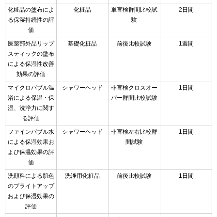
化粧品の塗布によ
化粧品
単盲検群間比較試
2日間
る保湿持続性の評
験
価
医薬部外品リップ
基礎化粧品
前後比較試験
1週間
スティックの塗布
による保湿性改善
効果の評価
マイクロバブル温
シャワーヘッド
非盲検クロスオー
1日間
浴による保温・保
バー群間比較試験
湿、洗浄力に関す
る評価
ファインバブル水
シャワーヘッド
非盲検左右比較群
1日間
による保湿効果お
間試験
よび保温効果の評
価
洗顔料による肌色
洗浄用化粧品
前後比較試験
1日間
のブライトアップ
および保湿効果の
評価