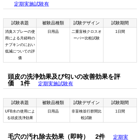
定期実施試験有
試験表題
被験品種類
試験デザイン
試験期間
消臭スプレーの使
日用品
二重盲検クロスオ
1日間
用による月経時の
ーバー比較試験
ナプキンのにおい
低減についての評
価
頭皮の洗浄効果及び匂いの改善効果を評
価 1件
定期実施試験有
試験表題
被験品種類
試験デザイン
試験期間
UFB水の使用によ
日用品
非盲検並行群間比
1日間
る頭皮洗浄効果
較試験
毛穴の汚れ除去効果（即時） 2件
定期実