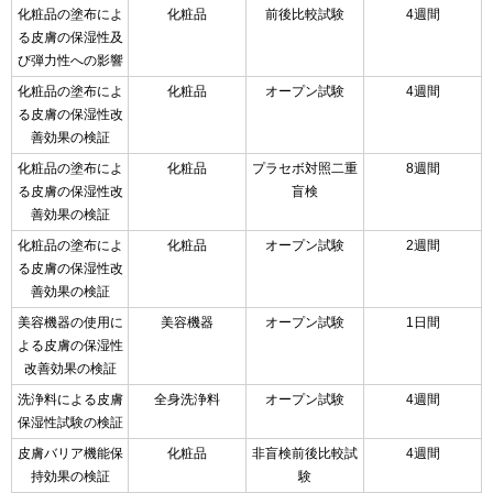
化粧品の塗布によ
化粧品
前後比較試験
4週間
る皮膚の保湿性及
び弾力性への影響
化粧品の塗布によ
化粧品
オープン試験
4週間
る皮膚の保湿性改
善効果の検証
化粧品の塗布によ
化粧品
プラセボ対照二重
8週間
る皮膚の保湿性改
盲検
善効果の検証
化粧品の塗布によ
化粧品
オープン試験
2週間
る皮膚の保湿性改
善効果の検証
美容機器の使用に
美容機器
オープン試験
1日間
よる皮膚の保湿性
改善効果の検証
洗浄料による皮膚
全身洗浄料
オープン試験
4週間
保湿性試験の検証
皮膚バリア機能保
化粧品
非盲検前後比較試
4週間
持効果の検証
験