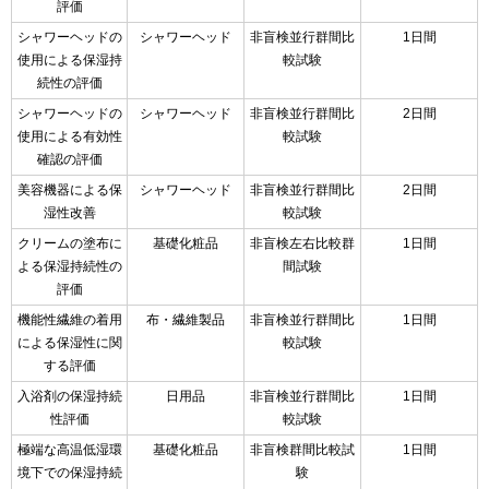
評価
シャワーヘッドの
シャワーヘッド
非盲検並行群間比
1日間
使用による保湿持
較試験
続性の評価
シャワーヘッドの
シャワーヘッド
非盲検並行群間比
2日間
使用による有効性
較試験
確認の評価
美容機器による保
シャワーヘッド
非盲検並行群間比
2日間
湿性改善
較試験
クリームの塗布に
基礎化粧品
非盲検左右比較群
1日間
よる保湿持続性の
間試験
評価
機能性繊維の着用
布・繊維製品
非盲検並行群間比
1日間
による保湿性に関
較試験
する評価
入浴剤の保湿持続
日用品
非盲検並行群間比
1日間
性評価
較試験
極端な高温低湿環
基礎化粧品
非盲検群間比較試
1日間
境下での保湿持続
験