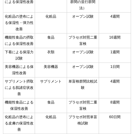
による保湿性改善
群間の並行群間
法）
化粧品の塗布によ
化粧品
オープン試験
4週間
る保湿性・弾力性
改善
機能性食品の摂取
食品
プラセボ対照二重
16週間
による保湿性改善
盲検
下着による保湿力
衣類
オープン試験
1週間
試験
美容機器による保
美容機器
オープン試験
1日間
湿性改善
サプリメント摂取
サプリメント
単盲検群間比較試
4週間
による肌諸症状改
験
善
機能性食品による
食品
プラセボ対照二重
8週間
保湿性改善
盲検
化粧品の塗布によ
化粧品
プラセボ対照単盲
60日間
る皮膚の保湿性改
検試験
善