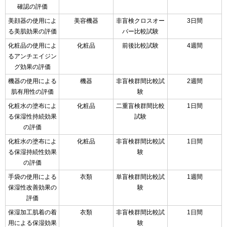
確認の評価
美顔器の使用によ
美容機器
非盲検クロスオー
3日間
る美肌効果の評価
バー比較試験
化粧品の使用によ
化粧品
前後比較試験
4週間
るアンチエイジン
グ効果の評価
機器の使用による
機器
非盲検群間比較試
2週間
肌有用性の評価
験
化粧水の塗布によ
化粧品
二重盲検群間比較
1日間
る保湿性持続効果
試験
の評価
化粧水の塗布によ
化粧品
非盲検群間比較試
1日間
る保湿持続性効果
験
の評価
手袋の使用による
衣類
単盲検群間比較試
1週間
保湿性改善効果の
験
評価
保湿加工肌着の着
衣類
非盲検群間比較試
1日間
用による保湿効果
験