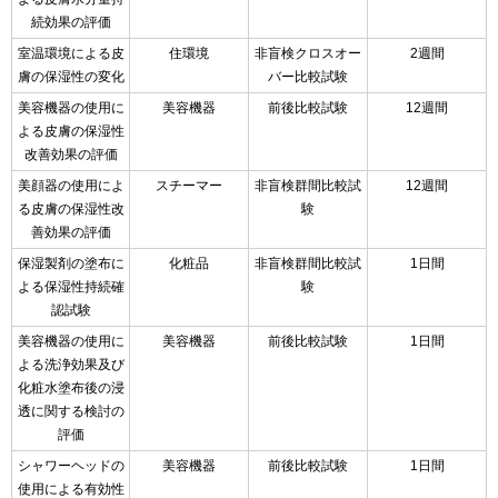
続効果の評価
室温環境による皮
住環境
非盲検クロスオー
2週間
膚の保湿性の変化
バー比較試験
美容機器の使用に
美容機器
前後比較試験
12週間
よる皮膚の保湿性
改善効果の評価
美顔器の使用によ
スチーマー
非盲検群間比較試
12週間
る皮膚の保湿性改
験
善効果の評価
保湿製剤の塗布に
化粧品
非盲検群間比較試
1日間
よる保湿性持続確
験
認試験
美容機器の使用に
美容機器
前後比較試験
1日間
よる洗浄効果及び
化粧水塗布後の浸
透に関する検討の
評価
シャワーヘッドの
美容機器
前後比較試験
1日間
使用による有効性