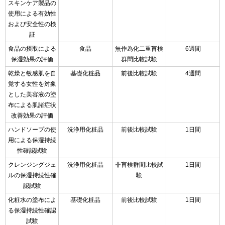
スキンケア製品の
使用による有効性
および安全性の検
証
食品の摂取による
食品
無作為化二重盲検
6週間
保湿効果の評価
群間比較試験
乾燥と敏感肌を自
基礎化粧品
前後比較試験
4週間
覚する女性を対象
とした美容液の塗
布による肌諸症状
改善効果の評価
ハンドソープの使
洗浄用化粧品
前後比較試験
1日間
用による保湿持続
性確認試験
クレンジングジェ
洗浄用化粧品
非盲検群間比較試
1日間
ルの保湿持続性確
験
認試験
化粧水の塗布によ
基礎化粧品
前後比較試験
1日間
る保湿持続性確認
試験