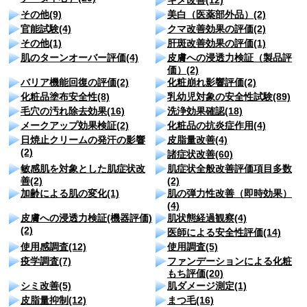
その他(9)
美白（医薬部外品）(2)
官能試験(4)
クマ改善効果の評価(2)
その他(1)
肝斑改善効果の評価(1)
肌のターンオーバー評価(4)
皮膚への浸透力検証（製品評
価）(2)
バリア機能回復の評価(2)
化粧崩れ影響評価(2)
化粧品塗布安全性(8)
乳幼児対象の安全性試験(89)
毛穴の汚れ除去効果(16)
洗浄効果確認(18)
メークアップ効果検証(2)
化粧品の抗炎症作用(4)
日焼止クリームの発汗の影響
皮脂量改善(4)
(2)
諸症状改善(60)
敏感肌を対象とした肌症状改
肌症状全般改善評価項目多数
善(2)
(2)
加齢による肌の変化(1)
肌の弾力性改善（即時効果）
(4)
皮膚への浸透力検証(機器評価)
肌状態経過観察(4)
(2)
医師による安全性評価(14)
使用感調査(12)
使用調査(5)
疫学調査(7)
ファンデーションによる化粧
もち評価(20)
シミ改善(5)
肌ダメージ測定(1)
皮脂量抑制(12)
まつ毛(16)