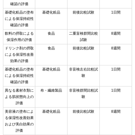
確認の評価
基礎化粧品の塗布
基礎化粧品
前後比較試験
1日間
による保湿持続性
確認の評価
飲料の摂取による
食品
二重盲検群間比較
8週間
保湿作用の評価
試験
ドリンク剤の摂取
食品
前後比較試験
8週間
による保湿性改善
効果の評価
基礎化粧品の塗布
基礎化粧品
非盲検左右比較試
1日間
による保湿持続性
験
確認の評価
異なる素材衣類に
布・繊維製品
非盲検群間比較試
1日間
よる肌状態向上の
験
評価
美容液の塗布によ
基礎化粧品
前後比較試験
8週間
る保湿性改善効果
および美白効果の
評価