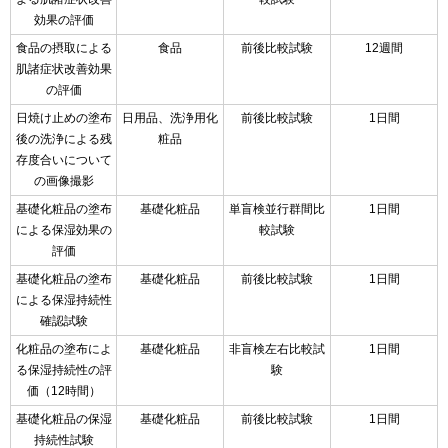
効果の評価
食品の摂取による
食品
前後比較試験
12週間
肌諸症状改善効果
の評価
日焼け止めの塗布
日用品、洗浄用化
前後比較試験
1日間
後の洗浄による残
粧品
存度合いについて
の画像撮影
基礎化粧品の塗布
基礎化粧品
単盲検並行群間比
1日間
による保湿効果の
較試験
評価
基礎化粧品の塗布
基礎化粧品
前後比較試験
1日間
による保湿持続性
確認試験
化粧品の塗布によ
基礎化粧品
非盲検左右比較試
1日間
る保湿持続性の評
験
価（12時間）
基礎化粧品の保湿
基礎化粧品
前後比較試験
1日間
持続性試験