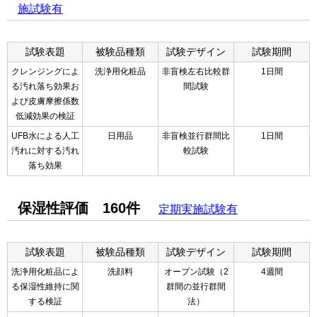
施試験有
試験表題
被験品種類
試験デザイン
試験期間
クレンジングによ
洗浄用化粧品
非盲検左右比較群
1日間
る汚れ落ち効果お
間試験
よび皮膚摩擦係数
低減効果の検証
UFB水による人工
日用品
非盲検並行群間比
1日間
汚れに対する汚れ
較試験
落ち効果
保湿性評価 160件
定期実施試験有
試験表題
被験品種類
試験デザイン
試験期間
洗浄用化粧品によ
洗顔料
オープン試験（2
4週間
る保湿性維持に関
群間の並行群間
する検証
法）