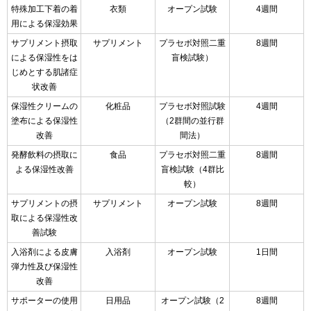
特殊加工下着の着
衣類
オープン試験
4週間
用による保湿効果
サプリメント摂取
サプリメント
プラセボ対照二重
8週間
による保湿性をは
盲検試験）
じめとする肌諸症
状改善
保湿性クリームの
化粧品
プラセボ対照試験
4週間
塗布による保湿性
（2群間の並行群
改善
間法）
発酵飲料の摂取に
食品
プラセボ対照二重
8週間
よる保湿性改善
盲検試験（4群比
較）
サプリメントの摂
サプリメント
オープン試験
8週間
取による保湿性改
善試験
入浴剤による皮膚
入浴剤
オープン試験
1日間
弾力性及び保湿性
改善
サポーターの使用
日用品
オープン試験（2
8週間