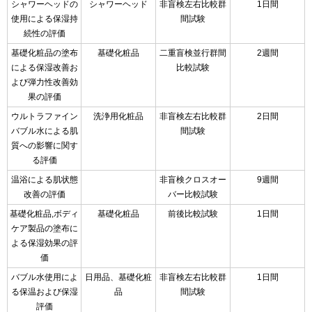
シャワーヘッドの
シャワーヘッド
非盲検左右比較群
1日間
使用による保湿持
間試験
続性の評価
基礎化粧品の塗布
基礎化粧品
二重盲検並行群間
2週間
による保湿改善お
比較試験
よび弾力性改善効
果の評価
ウルトラファイン
洗浄用化粧品
非盲検左右比較群
2日間
バブル水による肌
間試験
質への影響に関す
る評価
温浴による肌状態
非盲検クロスオー
9週間
改善の評価
バー比較試験
基礎化粧品,ボディ
基礎化粧品
前後比較試験
1日間
ケア製品の塗布に
よる保湿効果の評
価
バブル水使用によ
日用品、基礎化粧
非盲検左右比較群
1日間
る保温および保湿
品
間試験
評価