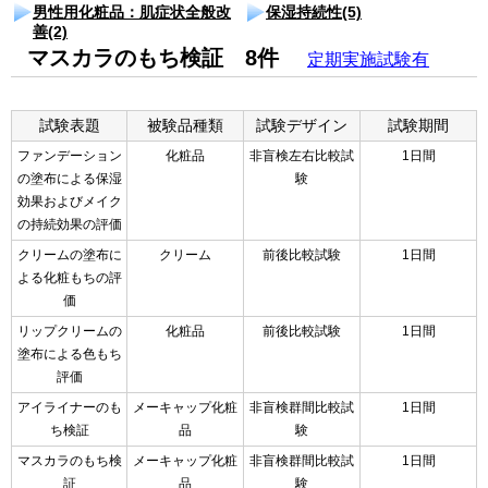
男性用化粧品：肌症状全般改
保湿持続性(5)
善(2)
マスカラのもち検証 8件
定期実施試験有
試験表題
被験品種類
試験デザイン
試験期間
ファンデーション
化粧品
非盲検左右比較試
1日間
の塗布による保湿
験
効果およびメイク
の持続効果の評価
クリームの塗布に
クリーム
前後比較試験
1日間
よる化粧もちの評
価
リップクリームの
化粧品
前後比較試験
1日間
塗布による色もち
評価
アイライナーのも
メーキャップ化粧
非盲検群間比較試
1日間
ち検証
品
験
マスカラのもち検
メーキャップ化粧
非盲検群間比較試
1日間
証
品
験