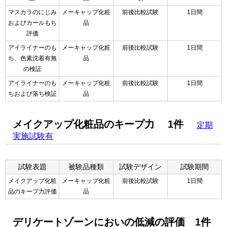
マスカラのにじみ
メーキャップ化粧
前後比較試験
1日間
およびカールもち
品
評価
アイライナーのも
メーキャップ化粧
前後比較試験
1日間
ち、色素沈着有無
品
の検証
アイライナーのも
メーキャップ化粧
前後比較試験
1日間
ちおよび落ち検証
品
メイクアップ化粧品のキープ力 1件
定期
実施試験有
試験表題
被験品種類
試験デザイン
試験期間
メイクアップ化粧
メーキャップ化粧
前後比較試験
1日間
品のキープ力評価
品
デリケートゾーンにおいの低減の評価 1件