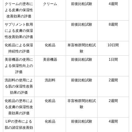
クリームの塗布に
クリーム
前後比較試験
4週間
よる皮膚の保湿性
改善効果の評価
サプリメント飲用
前後比較試験
8週間
による皮膚の保湿
性改善効果の評価
化粧品による保湿
化粧品
単盲検群間比較試
10日間
持続性の評価
験
美容機器の使用に
美容機器
前後比較試験
1日間
よる保湿性向上の
評価
洗顔料の使用によ
洗顔料
前後比較試験
2週間
る肌の保湿性改善
効果の評価
化粧品の塗布によ
化粧品
非盲検群間比較試
2週間
る皮膚の保湿性改
験
善効果の評価
LIPの塗布による
化粧品
前後比較試験
4週間
肌の諸症状改善効