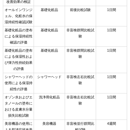
改善効果の検証
オールインワンジ
基礎化粧品
前後比較試験
1日間
ェル、化粧水の保
湿持続性確認試験
基礎化粧品の塗布
基礎化粧品
非盲検群間比較試
1日間
による保湿持続性
験
確認の評価
基礎化粧品の塗布
基礎化粧品
非盲検群間比較試
1日間
による保湿性およ
験
び弾力性持続効果
の評価
シャワーヘッドの
シャワーヘッド
非盲検左右比較試
1日間
使用による保湿持
験
続性の評価
オゾン水およびエ
洗浄用化粧品
非盲検左右比較試
1日間
タノールの塗布に
験
おける皮膚水分量
損失比較試験
美容機器の使用に
美容機器
非盲検並行群間比
4週間
よる肌諸症状改善
較試験