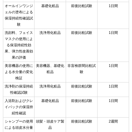
オールインワンジ
基礎化粧品
前後比較試験
1日間
ェルの塗布による
保湿持続性確認試
験
洗顔料、フェイス
洗浄用化粧品
前後比較試験
1日間
マスクの使用によ
る保湿持続性効
果、弾力性改善効
果の評価
美容機器の使用に
美容機器、基礎化
非盲検群間比較試
1日間
よる水分量の変化
粧品
験
検証
洗浄剤の保湿持続
洗浄用化粧品
前後比較試験
1日間
性確認試験
入浴剤およびクレ
基礎化粧品
前後比較試験
1日間
イパックの保湿持
続性確認
シャンプーの使用
頭髪・頭皮ケア製
前後比較試験
2週間
による頭皮水分量
品