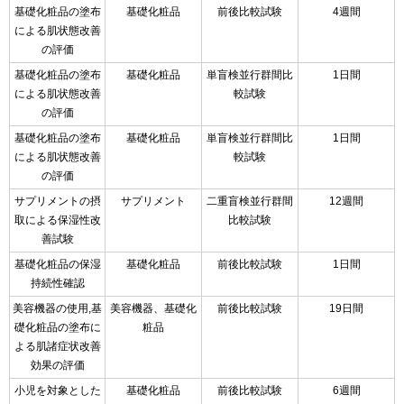
基礎化粧品の塗布
基礎化粧品
前後比較試験
4週間
による肌状態改善
の評価
基礎化粧品の塗布
基礎化粧品
単盲検並行群間比
1日間
による肌状態改善
較試験
の評価
基礎化粧品の塗布
基礎化粧品
単盲検並行群間比
1日間
による肌状態改善
較試験
の評価
サプリメントの摂
サプリメント
二重盲検並行群間
12週間
取による保湿性改
比較試験
善試験
基礎化粧品の保湿
基礎化粧品
前後比較試験
1日間
持続性確認
美容機器の使用,基
美容機器、基礎化
前後比較試験
19日間
礎化粧品の塗布に
粧品
よる肌諸症状改善
効果の評価
小児を対象とした
基礎化粧品
前後比較試験
6週間