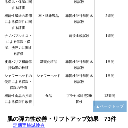
る保温・保湿に関
較試験
する評価
機能性繊維の着用
布・繊維製品
非盲検並行群間比
2週間
による保湿性に関
較試験
する評価
ナノバブルミスト
前後比較試験
1週間
による保温・保
湿、洗浄力に関す
る評価
皮膚バリア機能保
基礎化粧品
非盲検並行群間比
1日間
持効果の検証
較試験
シャワーヘッドの
シャワーヘッド
非盲検並行群間比
1日間
使用による保温・
較試験
保湿の評価
機能性食品の摂取
食品
プラセボ対照2重
12週間
による保湿性改善
盲検
▲ページトップ
肌の弾力性改善・リフトアップ効果 73件
定期実施試験有