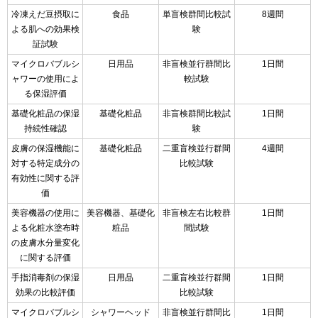
冷凍えだ豆摂取に
食品
単盲検群間比較試
8週間
よる肌への効果検
験
証試験
マイクロバブルシ
日用品
非盲検並行群間比
1日間
ャワーの使用によ
較試験
る保湿評価
基礎化粧品の保湿
基礎化粧品
非盲検群間比較試
1日間
持続性確認
験
皮膚の保湿機能に
基礎化粧品
二重盲検並行群間
4週間
対する特定成分の
比較試験
有効性に関する評
価
美容機器の使用に
美容機器、基礎化
非盲検左右比較群
1日間
よる化粧水塗布時
粧品
間試験
の皮膚水分量変化
に関する評価
手指消毒剤の保湿
日用品
二重盲検並行群間
1日間
効果の比較評価
比較試験
マイクロバブルシ
シャワーヘッド
非盲検並行群間比
1日間