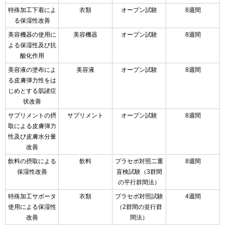
特殊加工下着によ
衣類
オープン試験
8週間
る保湿性改善
美容機器の使用に
美容機器
オープン試験
8週間
よる保湿性及び抗
酸化作用
美容液の塗布によ
美容液
オープン試験
8週間
る皮膚弾力性をは
じめとする肌諸症
状改善
サプリメントの摂
サプリメント
オープン試験
8週間
取による皮膚弾力
性及び皮膚水分量
改善
飲料の摂取による
飲料
プラセボ対照二重
8週間
保湿性改善
盲検試験（3群間
の平行群間法）
特殊加工サポータ
衣類
プラセボ対照試験
4週間
使用による保湿性
（2群間の並行群
改善
間法）