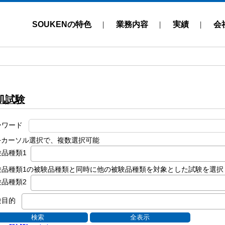
SOUKENの特色
業務内容
実績
会
肌試験
ーワード
rl+カーソル選択で、複数選択可能
験品種類1
験品種類1の被験品種類と同時に他の被験品種類を対象とした試験を選択
験品種類2
験目的