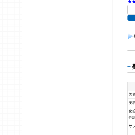
★
美
美
化
性
サ