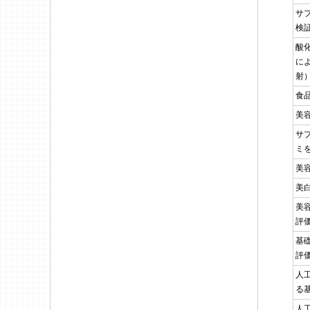
サ
検
酸
に
射
食
美
サ
ミ
美
美
美
評
基
評
人
る
人