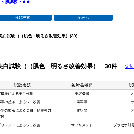
★＜肌試験＞★★
美白試験（（肌色・明るさ改善効果）(30)
美白試験（（肌色・明るさ改善効果） 30件
定
試験表題
被験品種類
試
容機器による美白作用
美容機器
容液の塗布によるシミ改善
美容液
粧水の塗布による美白・皮膚弾力
化粧水
試験
プリメントによるシミ改善
サプリメント
プラセボ対