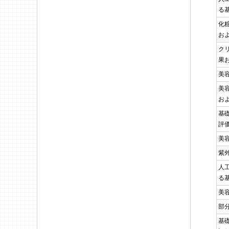
る
化
お
ク
果
美
美
お
基
評
美
紫
人
る
美
部
基