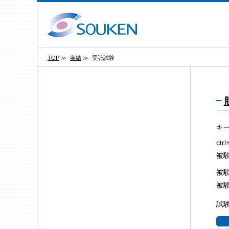
TOP
≫
実績
≫
受託試験
キ
ct
被
被
被
試