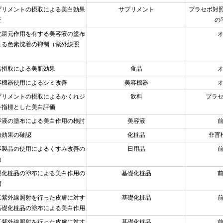
プリメントの摂取による美白効果
サプリメント
プラセボ対
証
の
化還元作用を有する美容液の塗布
よる色素沈着の抑制（紫外線照
）
品摂取による美肌効果
食品
容機器使用によるシミ改善
美容機器
プリメントの摂取によるかくれジ
飲料
プラ
を指標とした美白評価
容液の塗布による美白作用の検討
美容液
白効果の確認
化粧品
非盲
容製品の使用によるくすみ改善の
日用品
価
礎化粧品の塗布による美白作用の
基礎化粧品
価
工紫外線照射を行った皮膚に対す
基礎化粧品
基礎化粧品の塗布による美白作用
工紫外線照射を行った皮膚に対す
基礎化粧品