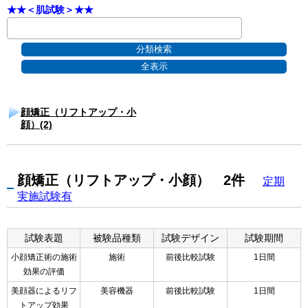
★★＜肌試験＞★★
顔矯正（リフトアップ・小
顔）(2)
顔矯正（リフトアップ・小顔） 2件
定期
実施試験有
試験表題
被験品種類
試験デザイン
試験期間
小顔矯正術の施術
施術
前後比較試験
1日間
効果の評価
美顔器によるリフ
美容機器
前後比較試験
1日間
トアップ効果