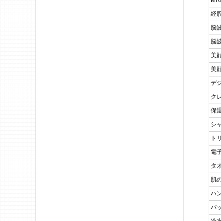
MR
経
脳
脳
美
美
デ
ク
保
シ
ト
電
タ
肌
ハ
パ