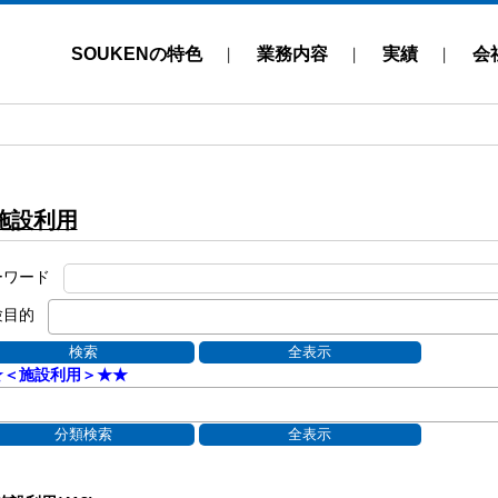
SOUKENの特色
業務内容
実績
会
施設利用
ーワード
験目的
★＜施設利用＞★★