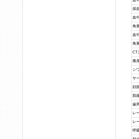
血
採
血
角
血
角
CT
痩
シ
サ
顔
肌
歯
レ
レ
呼