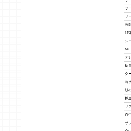
サ
サ
サ
医
肌
シ
M
デ
採
ク
冷
肌
採
サ
血
サ