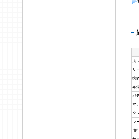
抗
サ
抗
布
顔
マ
ク
レ
血