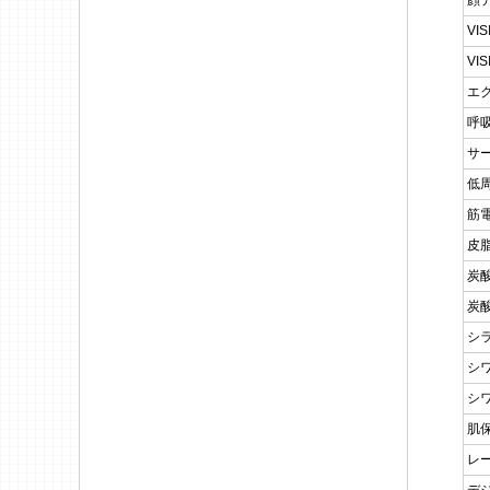
顔
VI
VI
エ
呼
サ
低
筋
皮
炭
炭
シ
シ
シ
肌
レ