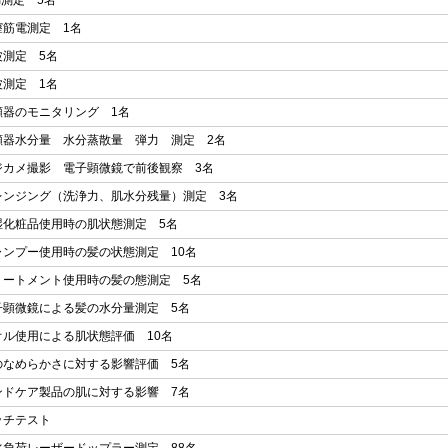
I測定 5名
膣筋電測定 1名
波測定 5名
波測定 1名
顔器のモニタリング 1名
顔器水分量 水分蒸散量 弾力 測定 2名
ジカメ撮影 電子顕微鏡で前後観察 3名
レンジング（洗浄力、肌水分残量）測定 3名
湿化粧品使用時の肌状態測定 5名
ャンプー使用時の髪の状態測定 10名
リートメント使用時の髪の態測定 5名
子顕微鏡による髪の水分量測定 5名
オル使用による肌状態評価 10名
のなめらかさに対する影響評価 5名
ンドケア製品の肌に対する影響 7名
ッチテスト