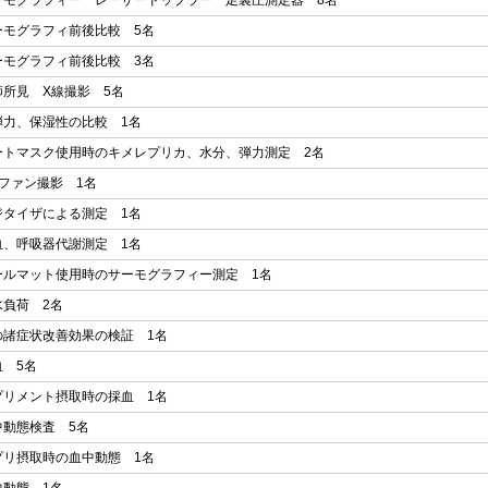
ーモグラフィー レーザードップラー 足裏圧測定器 8名
ーモグラフィ前後比較 5名
ーモグラフィ前後比較 3名
師所見 X線撮影 5名
弾力、保湿性の比較 1名
ートマスク使用時のキメレプリカ、水分、弾力測定 2名
Cファン撮影 1名
ジタイザによる測定 1名
血、呼吸器代謝測定 1名
ールマット使用時のサーモグラフィー測定 1名
水負荷 2名
の諸症状改善効果の検証 1名
血 5名
プリメント摂取時の採血 1名
中動態検査 5名
プリ摂取時の血中動態 1名