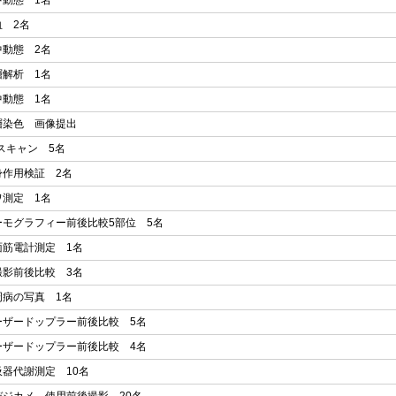
中動態 1名
血 2名
中動態 2名
層解析 1名
中動態 1名
層染色 画像提出
スキャン 5名
身作用検証 2名
ワ測定 1名
ーモグラフィー前後比較5部位 5名
面筋電計測定 1名
撮影前後比較 3名
周病の写真 1名
ーザードップラー前後比較 5名
ーザードップラー前後比較 4名
吸器代謝測定 10名