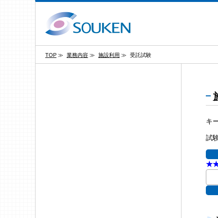
TOP
≫
業務内容
≫
施設利用
≫
受託試験
キ
試
★