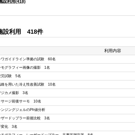
施設利用(418)
施設利用 418件
利用内容
シワガイドライン準拠の試験 60名
ーモグラフィー画像の撮影 1名
疲労試験 5名
繊維を用いた冷え性改善試験 10名
デジカメ撮影 3名
ッサージ前後サーモ 10名
レンジングジェルのPh値分析
ーザードップラー前後比較 3名
行変化 3名