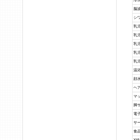
冷
脳
シ
乳
乳
乳
乳
乳
温
顔
ヘ
マ
脚
電
サ
食