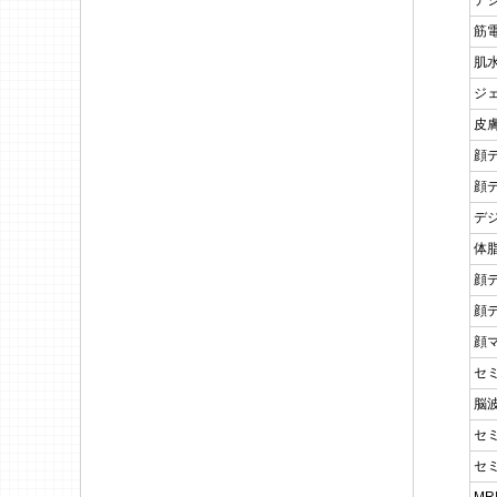
デ
筋
肌
ジ
皮
顔
顔
デ
体
顔
顔
顔
セ
脳
セ
セ