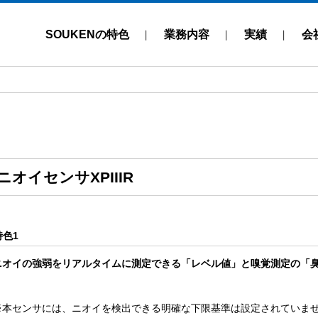
SOUKENの特色
業務内容
実績
会
ニオイセンサXPIIIR
特色1
ニオイの強弱をリアルタイムに測定できる「レベル値」と嗅覚測定の「臭
※本センサには、ニオイを検出できる明確な下限基準は設定されていま