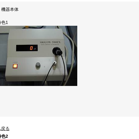
・機器本体
特色1
へ戻る
特色2