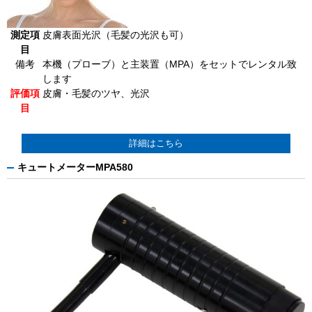
測定項
皮膚表面光沢（毛髪の光沢も可）
目
備考
本機（プローブ）と主装置（MPA）をセットでレンタル致
します
評価項
皮膚・毛髪のツヤ、光沢
目
詳細はこちら
キュートメーターMPA580