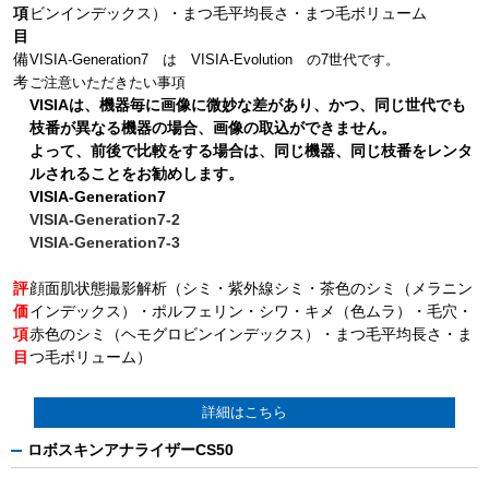
項
ビンインデックス）・まつ毛平均長さ・まつ毛ボリューム
目
備
VISIA-Generation7 は VISIA-Evolution の7世代です。
考
ご注意いただきたい事項
VISIAは、機器毎に画像に微妙な差があり、かつ、同じ世代でも
枝番が異なる機器の場合、画像の取込ができません。
よって、前後で比較をする場合は、同じ機器、同じ枝番をレンタ
ルされることをお勧めします。
VISIA-Generation7
VISIA-Generation7-2
VISIA-Generation7-3
評
顔面肌状態撮影解析（シミ・紫外線シミ・茶色のシミ（メラニン
価
インデックス）・ポルフェリン・シワ・キメ（色ムラ）・毛穴・
項
赤色のシミ（ヘモグロビンインデックス）・まつ毛平均長さ・ま
目
つ毛ボリューム）
詳細はこちら
ロボスキンアナライザーCS50