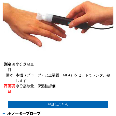
測定項
水分蒸散量
目
備考
本機（プローブ）と主装置（MPA）をセットでレンタル致
します
評価項
水分蒸散量、保湿性評価
目
詳細はこちら
pHメータープローブ