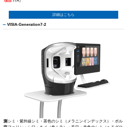
項目
ITA）
詳細はこちら
VISIA-Generation7-2
測
シミ・紫外線シミ・茶色のシミ（メラニンインデックス）・ポル
定
フェリン・シワ・キメ（色ムラ）・毛穴・赤色のシミ（ヘモグロ