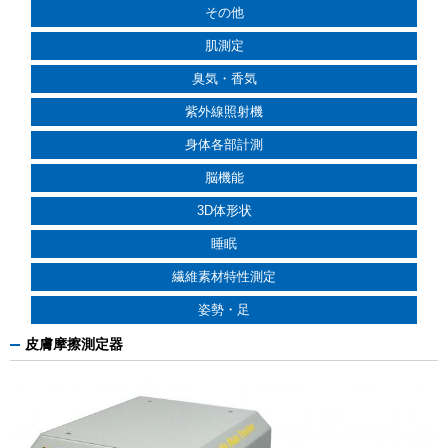
その他
肌測定
臭気・香気
紫外線照射機
身体各部計測
脳機能
3D体形状
睡眠
繊維素材特性測定
姿勢・足
皮膚摩擦測定器