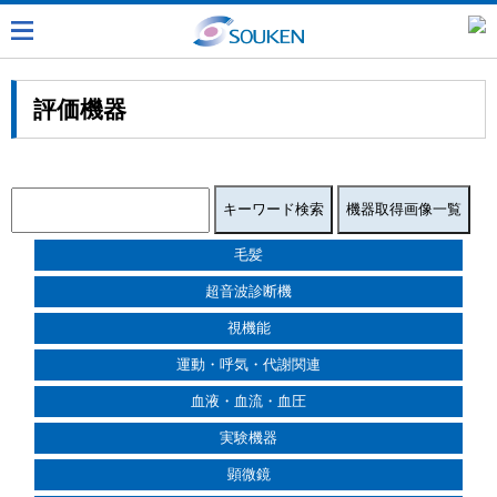
評価機器
毛髪
超音波診断機
視機能
運動・呼気・代謝関連
血液・血流・血圧
実験機器
顕微鏡