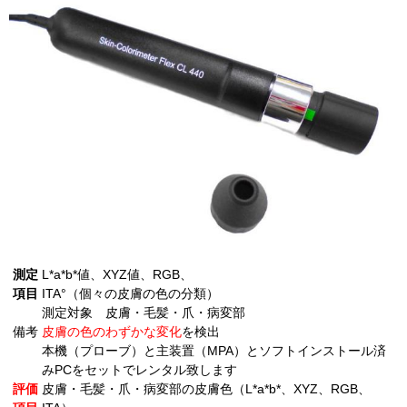
測定
L*a*b*値、XYZ値、RGB、
項目
ITA°（個々の皮膚の色の分類）
測定対象 皮膚・毛髪・爪・病変部
備考
皮膚の色のわずかな変化
を検出
本機（プローブ）と主装置（MPA）とソフトインストール済
みPCをセットでレンタル致します
評価
皮膚・毛髪・爪・病変部の皮膚色（L*a*b*、XYZ、RGB、