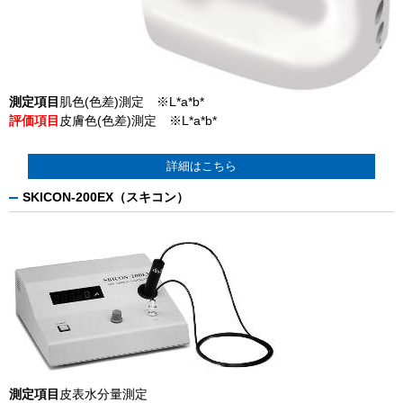
測定項目
肌色(色差)測定 ※L*a*b*
評価項目
皮膚色(色差)測定 ※L*a*b*
詳細はこちら
SKICON-200EX（スキコン）
測定項目
皮表水分量測定