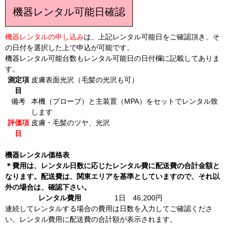
機器レンタル可能日確認
機器レンタルの申し込み
は、上記レンタル可能日をご確認頂き、そ
の日付を選択した上で申込が可能です。
機器レンタル可能台数もレンタル可能日の日付欄に記載してありま
す。
測定項
皮膚表面光沢（毛髪の光沢も可）
目
備考
本機（プローブ）と主装置（MPA）をセットでレンタル致
します
評価項
皮膚・毛髪のツヤ、光沢
目
機器レンタル価格表
＊費用は、レンタル日数に応じたレンタル費に配送費の合計金額と
なります。配送費は、関東エリアを基準としていますので、それ以
外の場合は、確認下さい。
レンタル費用
1日 46,200円
連続してレンタルする場合の費用は日数を入力してご確認くださ
い。レンタル費用に配送費の合計額が表示されます。