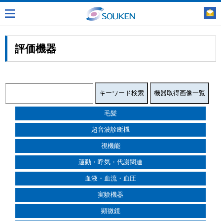
評価機器
毛髪
超音波診断機
視機能
運動・呼気・代謝関連
血液・血流・血圧
実験機器
顕微鏡