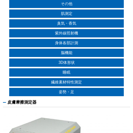
その他
肌測定
臭気・香気
紫外線照射機
身体各部計測
脳機能
3D体形状
睡眠
繊維素材特性測定
姿勢・足
皮膚摩擦測定器