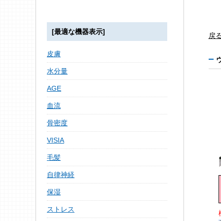
[最適な機器表示]
戻
皮膚
水分量
AGE
血流
骨密度
VISIA
毛髪
自律神経
保湿
ストレス