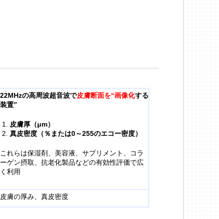
22MHzの高周波超音波で
皮膚断面を“画像化
する
装置”
皮膚厚（μm）
真皮密度（％または0～255のエコー密度）
これらは保湿剤、美容液、サプリメント、コラ
ーゲン摂取、抗老化製品などの有効性評価で広
く利用
皮膚の厚み、真皮密度