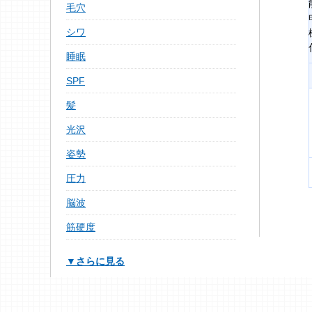
毛穴
シワ
睡眠
SPF
髪
光沢
姿勢
圧力
脳波
筋硬度
▼さらに見る