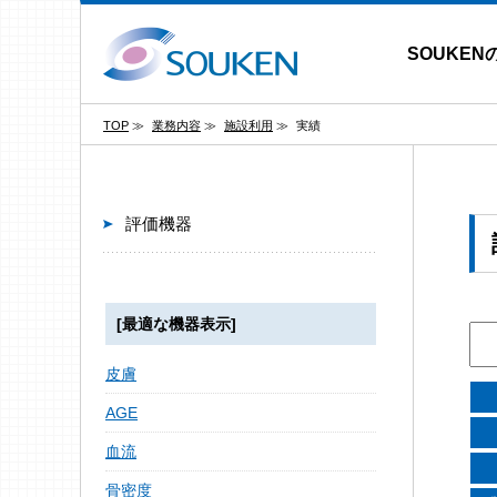
SOUKEN
TOP
≫
業務内容
≫
施設利用
≫
実績
評価機器
[最適な機器表示]
皮膚
AGE
血流
骨密度