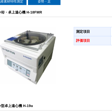
繊維素材特性測定
姿勢・足
冷却・卓上遠心機 H-18FMR
測定項目
評価項目
小型卓上遠心機 H-19α