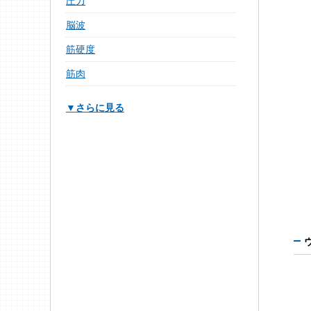
圧力
脳波
筋硬度
筋肉
▼さらに見る