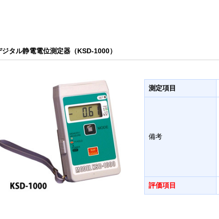
デジタル静電電位測定器（KSD-1000）
測定項目
備考
評価項目