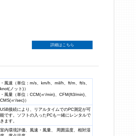
詳細はこちら
・風速（単位：m/s、km/h、mil/h、ft/m、ft/s、
knot(ノット)）
・風量（単位：CCM(㎥/min)、CFM(ft3/min)、
CMS(㎥/sec)）
USB接続により、リアルタイムでのPC測定が可
能です。ソフトの入ったPCも一緒にレンタルで
きます。
室内環境評価、風速・風量、 周囲温度、相対湿
度、露点温度