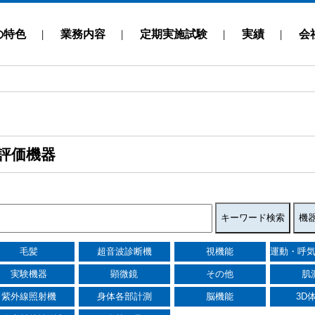
の特色
業務内容
定期実施試験
実績
会
評価機器
毛髪
超音波診断機
視機能
運動・呼
実験機器
顕微鏡
その他
肌
紫外線照射機
身体各部計測
脳機能
3D