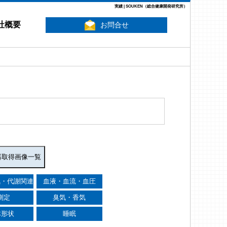
実績 | SOUKEN（総合健康開発研究所）
社概要
お問合せ
気・代謝関連
血液・血流・血圧
測定
臭気・香気
体形状
睡眠