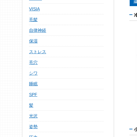
VISIA
毛髪
自律神経
保湿
ストレス
毛穴
シワ
睡眠
SPF
髪
光沢
姿勢