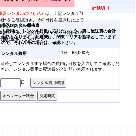
評価項目
機器レンタルの申し込み
は、上記レンタル可
能日をご確認頂き、その日付を選択した上で
機器レンタル価格表
申込が可能です。
＊費用は、レンタル日数に応じたレンタル費に配送費の合計
機器レンタル可能台数もレンタル可能日の日
金額となります。配送費は、関東エリアを基準としています
付欄に記載してあります。
ので、それ以外の場合は、確認下さい。
1日 66,000円
レンタル費用
連続してレンタルする場合の費用は日数を入力してご確認くだ
さい。レンタル費用に配送費の合計額が表示されます。
日