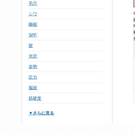
毛穴
シワ
睡眠
SPF
髪
光沢
姿勢
圧力
脳波
筋硬度
▼さらに見る