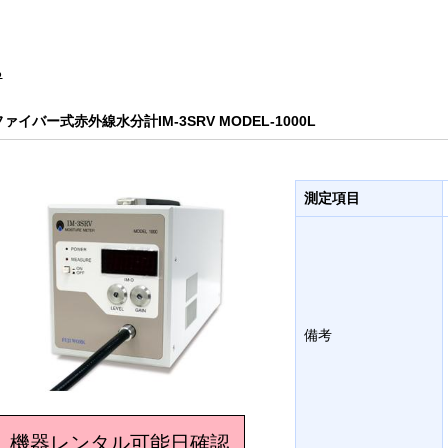
る
ファイバー式赤外線水分計IM-3SRV MODEL-1000L
測定項目
備考
機器レンタル可能日確認