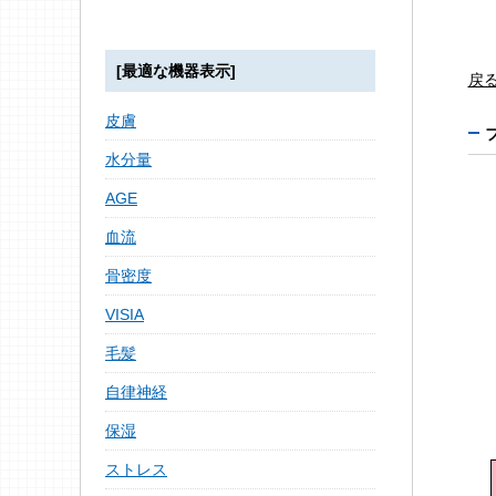
[最適な機器表示]
戻
皮膚
水分量
AGE
血流
骨密度
VISIA
毛髪
自律神経
保湿
ストレス