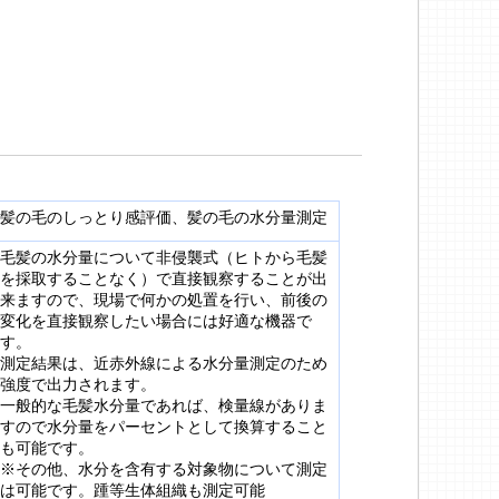
髪の毛のしっとり感評価、髪の毛の水分量測定
毛髪の水分量について非侵襲式（ヒトから毛髪
を採取することなく）で直接観察することが出
来ますので、現場で何かの処置を行い、前後の
変化を直接観察したい場合には好適な機器で
す。
測定結果は、近赤外線による水分量測定のため
強度で出力されます。
一般的な毛髪水分量であれば、検量線がありま
すので水分量をパーセントとして換算すること
も可能です。
※その他、水分を含有する対象物について測定
は可能です。踵等生体組織も測定可能