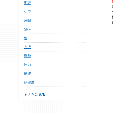
毛穴
シワ
睡眠
SPF
髪
光沢
姿勢
圧力
脳波
筋硬度
▼さらに見る