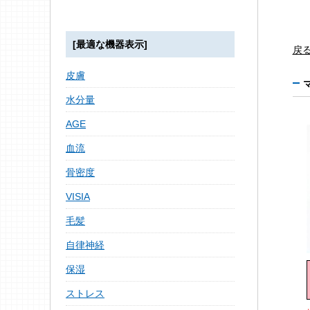
[最適な機器表示]
戻
皮膚
水分量
AGE
血流
骨密度
VISIA
毛髪
自律神経
保湿
ストレス