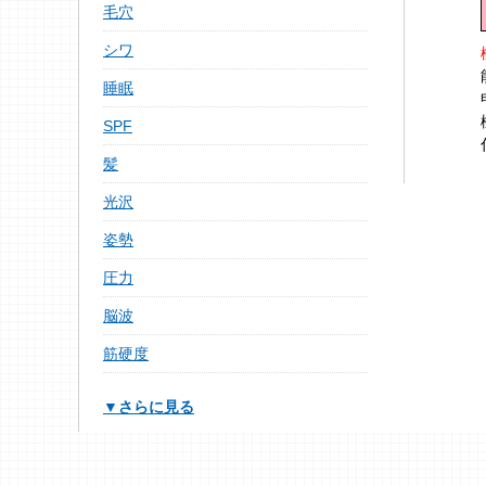
毛穴
シワ
睡眠
SPF
髪
光沢
姿勢
圧力
脳波
筋硬度
▼さらに見る