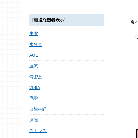
[最適な機器表示]
戻
皮膚
水分量
AGE
血流
骨密度
VISIA
毛髪
自律神経
保湿
ストレス