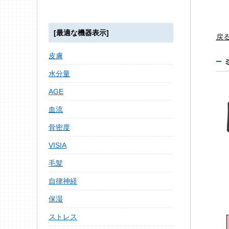
[最適な機器表示]
戻
皮膚
水分量
AGE
血流
骨密度
VISIA
毛髪
自律神経
保湿
ストレス