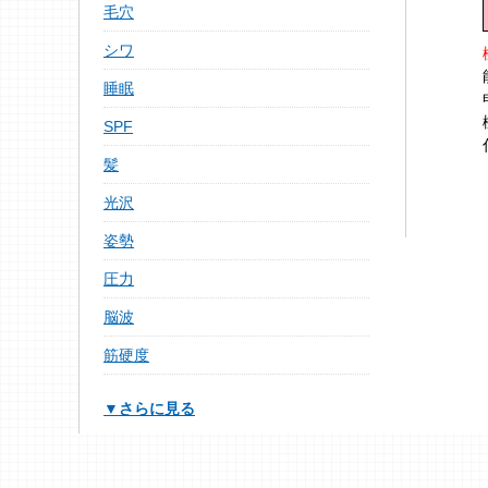
毛穴
シワ
睡眠
SPF
髪
光沢
姿勢
圧力
脳波
筋硬度
▼さらに見る