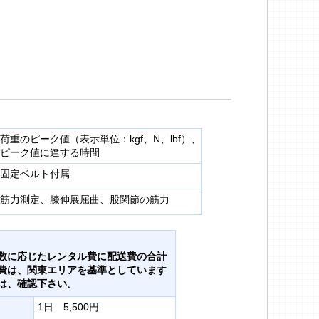
荷重のピーク値（表示単位：kgf、N、lbf）、
ピーク値に達する時間
固定ベルト付属
筋力測定、膝伸展屈曲、股関節の筋力
数に応じたレンタル費に配送費の合計
費は、関東エリアを基準としています
は、確認下さい。
1日 5,500円