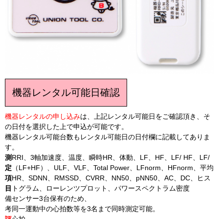
機器レンタル可能日確認
機器レンタルの申し込み
は、上記レンタル可能日をご確認頂き、そ
の日付を選択した上で申込が可能です。
機器レンタル可能台数もレンタル可能日の日付欄に記載してありま
す。
測
RRI、3軸加速度、温度、瞬時HR、体動、LF、HF、LF/ HF、LF/
定
（LF+HF）、ULF、VLF、Total Power、LFnorm、HFnorm、平均
項
HR、SDNN、RMSSD、CVRR、NN50、pNN50、AC、DC、ヒス
目
トグラム、ローレンツプロット、パワースペクトラム密度
備
センサー3台保有のため、
考
同一運動中の心拍数等を3名まで同時測定可能。