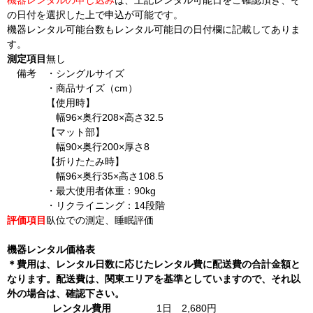
の日付を選択した上で申込が可能です。
機器レンタル可能台数もレンタル可能日の日付欄に記載してありま
す。
測定項目
無し
備考
・シングルサイズ
・商品サイズ（cm）
【使用時】
幅96×奥行208×高さ32.5
【マット部】
幅90×奥行200×厚さ8
【折りたたみ時】
幅96×奥行35×高さ108.5
・最大使用者体重：90kg
・リクライニング：14段階
評価項目
臥位での測定、睡眠評価
機器レンタル価格表
＊費用は、レンタル日数に応じたレンタル費に配送費の合計金額と
なります。配送費は、関東エリアを基準としていますので、それ以
外の場合は、確認下さい。
レンタル費用
1日 2,680円