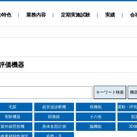
の特色
業務内容
定期実施試験
実績
会
評価機器
毛髪
超音波診断機
視機能
運動・呼
実験機器
顕微鏡
その他
肌
紫外線照射機
身体各部計測
脳機能
3D
繊維素材特性測定
姿勢・足