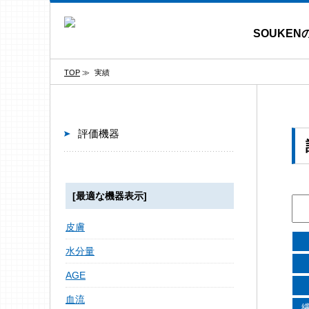
SOUKEN
TOP
≫
実績
評価機器
[最適な機器表示]
皮膚
水分量
AGE
血流