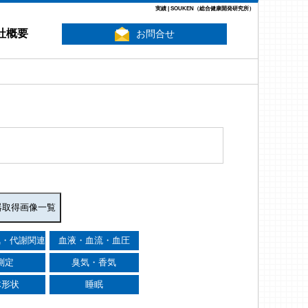
実績 | SOUKEN（総合健康開発研究所）
社概要
お問合せ
気・代謝関連
血液・血流・血圧
測定
臭気・香気
体形状
睡眠