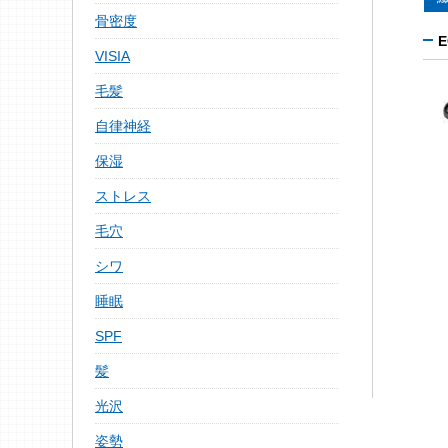
骨密度
VISIA
毛髪
自律神経
保湿
ストレス
毛穴
シワ
睡眠
SPF
髪
光沢
姿勢