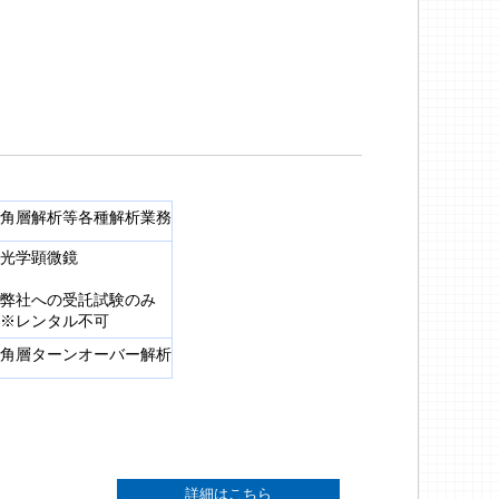
角層解析等各種解析業務
光学顕微鏡
弊社への受託試験のみ
※レンタル不可
角層ターンオーバー解析
詳細はこちら