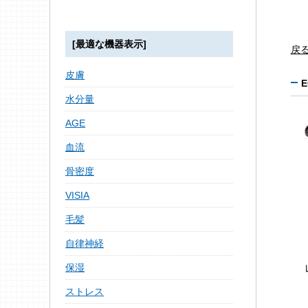
[最適な機器表示]
戻
皮膚
水分量
AGE
血流
骨密度
VISIA
毛髪
自律神経
保湿
ストレス