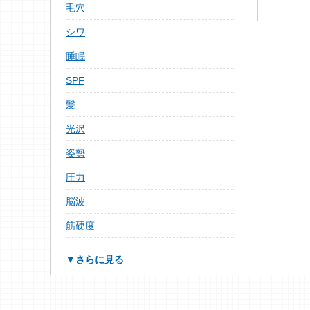
毛穴
シワ
睡眠
SPF
髪
光沢
姿勢
圧力
脳波
筋硬度
▼さらに見る