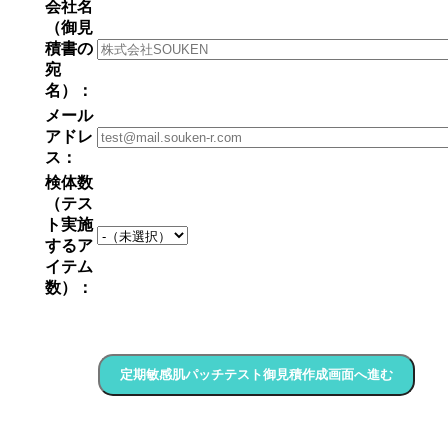
会社名
（御見
積書の
宛
名）：
メール
アドレ
ス：
検体数
（テス
ト実施
するア
イテム
数）：
定期敏感肌パッチテスト御見積作成画面へ進む